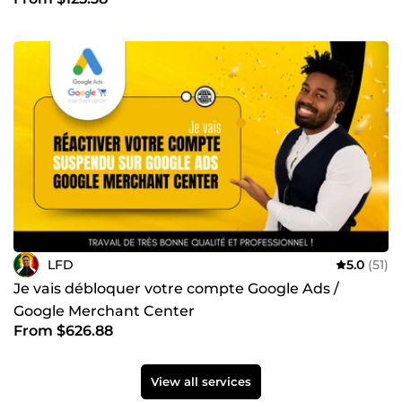
Insights et GTmetrix
LFD
5.0
(51)
Je vais débloquer votre compte Google Ads /
Google Merchant Center
From $626.88
View all services