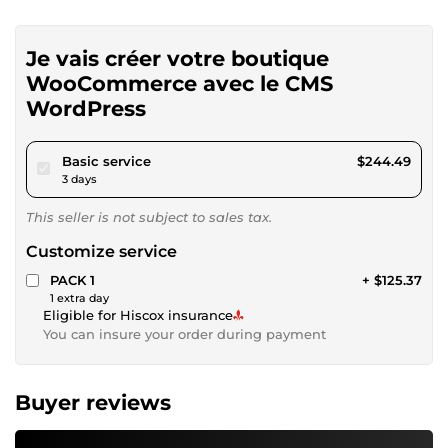
Je vais créer votre boutique
WooCommerce avec le CMS
WordPress
pour $225.33
Basic service
$244.49
3 days
This seller is not subject to sales tax.
Customize service
PACK 1
+ $125.37
1 extra day
Eligible for Hiscox insurance
You can insure your order during payment
Buyer reviews