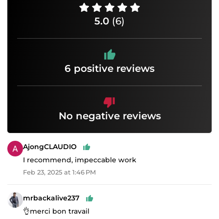
5.0
(6)
6 positive reviews
No negative reviews
AjongCLAUDIO
I recommend, impeccable work
Feb 23, 2025 at 1:46 PM
mrbackalive237
👌merci bon travail