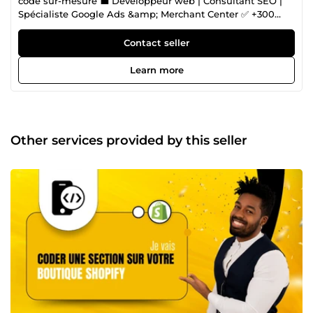
code sur-mesure 💼 Développeur web | Consultant SEO |
Spécialiste Google Ads &amp; Merchant Center ✅ +300
clients satisfaits | 8 ans d’expérience 🛠️ Sites vitrines, e-
commerce, blogs, réservations, portfolios, etc. 🧩 Spécialiste
Contact seller
du développement de sections personnalisées sur Shopify
🎯 Design pro, performance, solutions sur mesure 📈
Learn more
Stratégies SEO puissantes pour booster votre visibilité 🚀
Maîtrise de Google Ads, Search Console, Analytics et
Merchant Center 🔗 SEO technique + backlinks de qualité =
résultats concrets 💬 Prêt à lancer ou améliorer votre site ?
Parlons-en sur ComeUp ! 👉 Cliquez sur &quot;Contacter le
Other services provided by this seller
vendeur&quot; pour démarrer. NB : Pour certains services
liés à votre site web, il peut être nécessaire de dupliquer
votre site, par exemple sur Shopify, ou d’effectuer une
sauvegarde via une extension WordPress, ou encore sur
une autre plateforme. Cette procédure permet de garantir
la sécurité de votre site principal et d'éviter tout risque de
dommage, car j’en suis responsable durant l’intervention.
Si vous constatez cette duplication ou sauvegarde, sachez
que cela est fait uniquement dans votre intérêt et non
pour conserver votre site. C’est une recommandation
standard dans le domaine du développement web afin
d’assurer la protection de votre site. Merci.