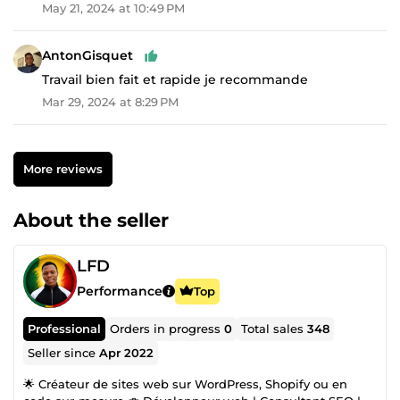
May 21, 2024 at 10:49 PM
AntonGisquet
Travail bien fait et rapide je recommande
Mar 29, 2024 at 8:29 PM
More reviews
About the seller
LFD
Performance
Top
Professional
Orders in progress
0
Total sales
348
Seller since
Apr 2022
🌟 Créateur de sites web sur WordPress, Shopify ou en