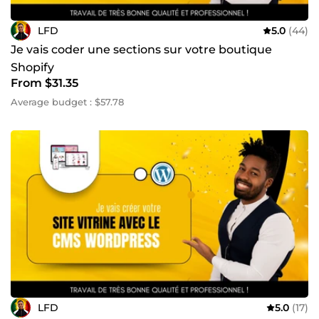
LFD
5.0
(44)
Je vais coder une sections sur votre boutique
Shopify
From $31.35
Average budget : $57.78
LFD
5.0
(17)