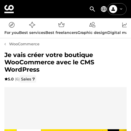
For you
Best services
Best freelancers
Graphic design
Digital mar
WooCommerce
Je vais créer votre boutique
WooCommerce avec le CMS
WordPress
5.0
(6)
Sales
7