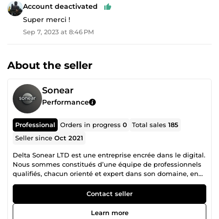
Account deactivated
Super merci !
Sep 7, 2023 at 8:46 PM
About the seller
Sonear
Performance
Professional
Orders in progress
0
Total sales
185
Seller since
Oct 2021
Delta Sonear LTD est une entreprise encrée dans le digital.
Nous sommes constitués d’une équipe de professionnels
qualifiés, chacun orienté et expert dans son domaine, en
collaboration mutuelle pour un accompagnement
irréprochable dans la réalisation de vos projets. N’hésitez
Contact seller
donc pas à consulter la liste des différents services que
nous proposons et nous contacter pour tout autre besoin
Learn more