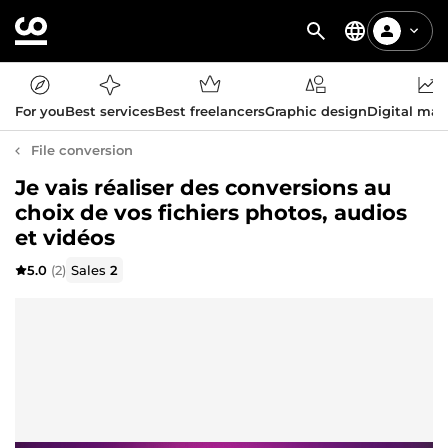
For you
Best services
Best freelancers
Graphic design
Digital mar
File conversion
Je vais réaliser des conversions au
choix de vos fichiers photos, audios
et vidéos
5.0
(2)
Sales
2