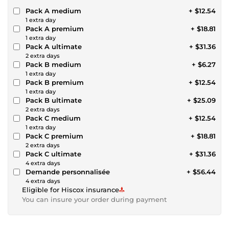
Pack A medium
+ $12.54
1 extra day
Pack A premium
+ $18.81
1 extra day
Pack A ultimate
+ $31.36
2 extra days
Pack B medium
+ $6.27
1 extra day
Pack B premium
+ $12.54
1 extra day
Pack B ultimate
+ $25.09
2 extra days
Pack C medium
+ $12.54
1 extra day
Pack C premium
+ $18.81
2 extra days
Pack C ultimate
+ $31.36
4 extra days
Demande personnalisée
+ $56.44
4 extra days
Eligible for Hiscox insurance
You can insure your order during payment