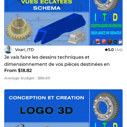
Voari_ITD
5.0
(44)
Je vais faire les dessins techniques et
dimensionnement de vos pièces destinées en
From $18.82
fabrication mécanique
Average budget : $86.69