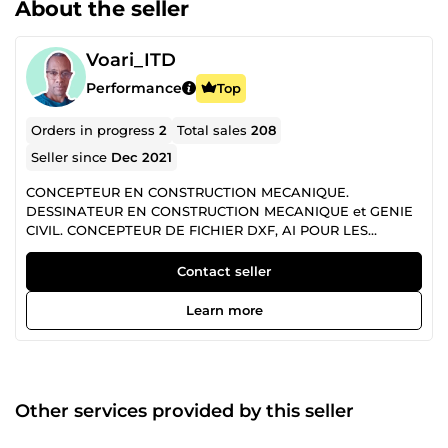
About the seller
Voari_ITD
Performance
Top
Orders in progress
2
Total sales
208
Seller since
Dec 2021
CONCEPTEUR EN CONSTRUCTION MECANIQUE.
DESSINATEUR EN CONSTRUCTION MECANIQUE et GENIE
CIVIL. CONCEPTEUR DE FICHIER DXF, AI POUR LES
PROJETS DE DÉCOUPE LASER, PLASMA ET JET D'EAU.
CONCEPTEUR DE FICHIER STEP PRÊT À USINER SUR DES
Contact seller
MACHINES CNC. CONCEPTEUR DE FICHIER STL, OBJ POUR
IMPRESSION 3D. CONCEPTEUR DE FICHIER DEA
Learn more
(COLLADA) POUR DES OBJETS LOWPOLY CONCEPTEUR
D'EMBALLAGES SUR CARTON PLAT ET ONDULE
INFOGRAPHISTE Qui que soit vous? Etudiant; Employé;
Particulier; Société; Enterprise, et vous avez besoin d'aide;
d'assistance; d'encadrement; de conseil et
Other services provided by this seller
d'accompagnement pour votre projet? Je suis là pour vous
soutenir à votre étude; conception; dimensionnement et