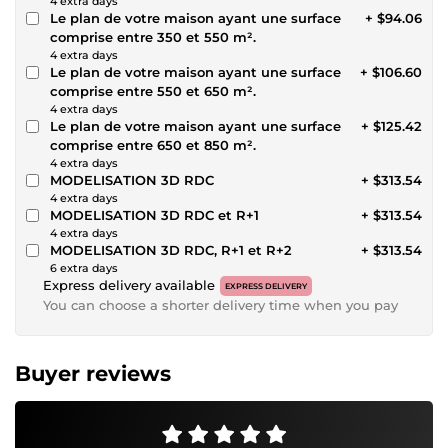
4 extra days
Le plan de votre maison ayant une surface
+ $94.06
comprise entre 350 et 550 m².
4 extra days
Le plan de votre maison ayant une surface
+ $106.60
comprise entre 550 et 650 m².
4 extra days
Le plan de votre maison ayant une surface
+ $125.42
comprise entre 650 et 850 m².
4 extra days
MODELISATION 3D RDC
+ $313.54
4 extra days
MODELISATION 3D RDC et R+1
+ $313.54
4 extra days
MODELISATION 3D RDC, R+1 et R+2
+ $313.54
6 extra days
Express delivery available
EXPRESS DELIVERY
You can choose a shorter delivery time when you pay
Buyer reviews