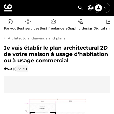
For you
Best services
Best freelancers
Graphic design
Digital mar
Architectural drawings and plans
Je vais établir le plan architectural 2D
de votre maison à usage d'habitation
ou à usage commercial
5.0
(1)
Sale
1