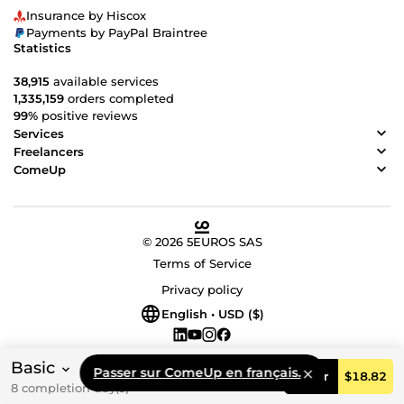
Insurance by Hiscox
Payments by PayPal Braintree
Statistics
38,915
available services
1,335,159
orders completed
99%
positive reviews
Services
Freelancers
ComeUp
© 2026 5EUROS SAS
Terms of Service
Privacy policy
English • USD ($)
Basic
Passer sur ComeUp en français.
Order
$18.82
8 completion day(s)