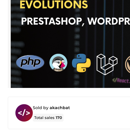
Sold by
akachbat
Total sales
170