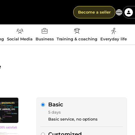
Become a seller
ng
Social Media
Business
Training & coaching
Everyday life
e
Basic
5 days
Basic service, no options
Customized