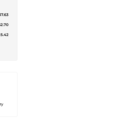
37.63
62.70
25.42
ry