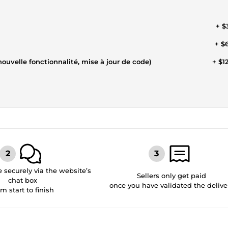
+ $
+ $
velle fonctionnalité, mise à jour de code)
+ $1
securely via the website’s
Sellers only get paid
chat box
once you have validated the delive
om start to finish