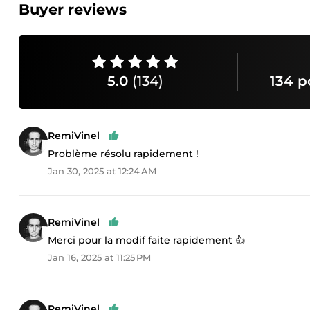
Buyer reviews
5.0
(134)
134 p
RemiVinel
Problème résolu rapidement !
Jan 30, 2025 at 12:24 AM
RemiVinel
Merci pour la modif faite rapidement 👍
Jan 16, 2025 at 11:25 PM
RemiVinel