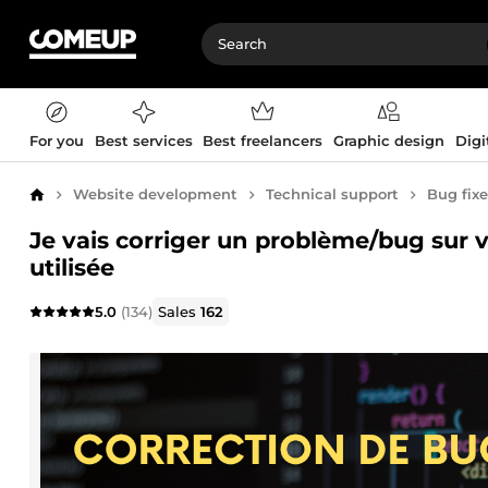
For you
Best services
Best freelancers
Graphic design
Digi
Website development
Technical support
Bug fixe
Home
Je vais corriger un problème/bug sur v
utilisée
5.0
(134)
Sales
162