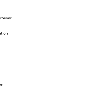
trouver
ation
on