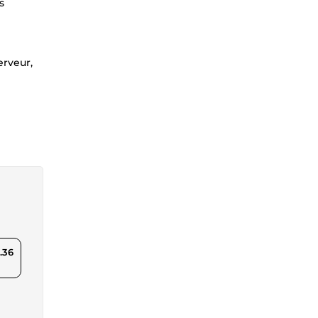
s
rveur,
.36