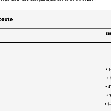
texte
$18
+ $
+ 
+ $
+ $
+ $