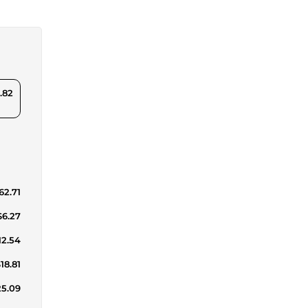
.82
62.71
$6.27
12.54
18.81
25.09