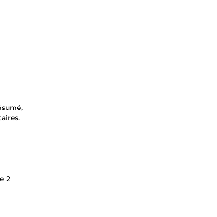
résumé,
aires.
e 2