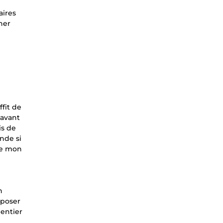
aires
ner
ffit de
 avant
is de
nde si
que mon
n
 poser
entier