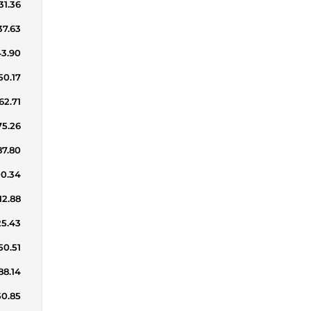
31.36
37.63
43.90
50.17
62.71
75.26
87.80
00.34
12.88
25.43
50.51
88.14
50.85