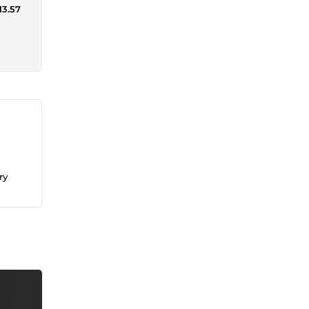
13.57
ry