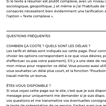
Si le texte à résumer est plutôt complexe, avec un niveau
sociologique, géopolitique...) et même si j’ai l’habitude d
consacrés nécessitent bien évidemment une tarification ad
l’option « Texte complexe ».
══════════════════════════════════════════
QUESTIONS FRÉQUENTES
COMBIEN ÇA COÛTE ? QUELS SONT LES DÉLAIS ?
Les tarifs et délais sont indiqués sur cette page. Pour conna
choisir les options correspondant à ce que vous désirez, 
d'effectuer ou pas votre paiement). S'il y a une date de rest
mon mieux pour respecter ce délai. Vous pouvez aussi util
vous souhaitez un délai plus court, et la fonction "Pourboir
travail mérite un bonus.
ÊTES-VOUS DISPONIBLE ?
Si vous voyez cette page sur le site, c'est que je suis dis
message pour uniquement me demander si je suis dispo.
vos questions et me transmettre vos éventuelles consig
le texte de présentation de ce service. Sachez aussi que j