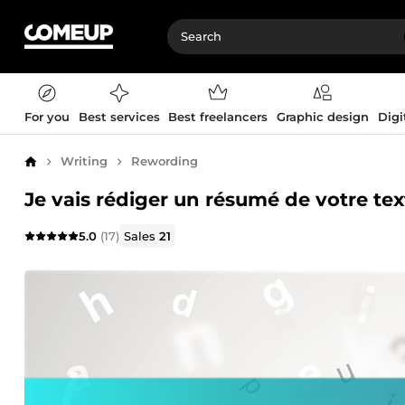
For you
Best services
Best freelancers
Graphic design
Digi
Writing
Rewording
Home
Je vais rédiger un résumé de votre tex
5.0
(17)
Sales
21