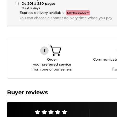
De 201 à 250 pages
12 extra days
Express delivery available
EXPRESS DELIVERY
You can choose a shorter delivery time when you pay
Order
Communicate 
your preferred service
from one of our sellers
fr
Buyer reviews