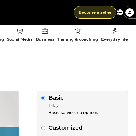
Become a seller
ng
Social Media
Business
Training & coaching
Everyday life
Basic
1 day
Basic service, no options
Customized