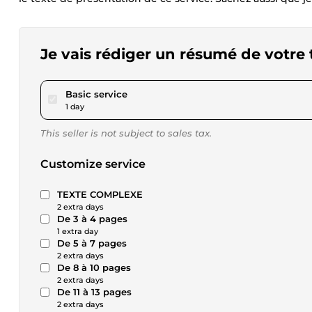
Je vais rédiger un résumé de votre 
pour $17.34
Basic service
1 day
This seller is not subject to sales tax.
Customize service
TEXTE COMPLEXE
2 extra days
De 3 à 4 pages
1 extra day
De 5 à 7 pages
2 extra days
De 8 à 10 pages
2 extra days
De 11 à 13 pages
2 extra days