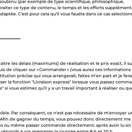
 soutenu (par exemple de type scientifique, philosophique,
e traiter ce type de contenu, le temps et les efforts supplément
aptée. C’est pour cela qu’il vous faudra dans ce cas sélection
═══════
itre les délais (maximums) de réalisation et le prix exact, il su
puis de cliquer sur « Commander » (vous aurez ces informations
itution précise qui vous arrangerait, faites m’en part et je fera
iser la fonction "Livraison express" lorsque vous passez comma
e" si vous estimez qu’il y a un travail important à réaliser ou 
ponible. Par conséquent, ce n'est pas nécessaire de m'envoyer u
 Afin de gagner du temps, vous pouvez donc directement me
nes ou même passer commande directement, après avoir lu en 
e réponds à vos messages la journée entre 8 h et 20 h.