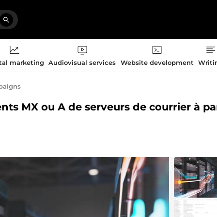
tal marketing
Audiovisual services
Website development
Writi
paigns
ents MX ou A de serveurs de courrier à par