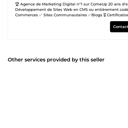
🏆 Agence de Marketing Digital n°1 sur ComeUp 20 ans d'expé
Développement de Sites Web en CMS ou entièrement codés Su
Commerces ✅ Sites Communautaires ✅Blogs 🎖️ Certificatio
Joomla! Vente de Fichiers Complets avec Emails 100% Valid
d'Or (Belgique) ✅ Local (Suisse) ✅ Editus (Luxembourg) ✅
Contact
disponibles Scraping de Données Sur-Mesure : ✅ LinkedIn V
Vérification des syntaxes ✅ Vérification des DNS ✅ Elimin
Emails temporaires ✅ Détection des Catch-All ✅ Eliminati
Campagnes Emailing : ✅ Garanti à 90% minimum en Boite 
: Envoyez 2 messages pour comparer leurs résultats ✅ Opti
suivi comportemental ✅ Formulaires d'inscription personna
Other services provided by this seller
relatives aux Appareils utilisés ✅ Carte de chaleur pour vi
campagne ✅ IP dédiée pour contrôler pleinement votre rép
Domain Authority (DA) ✅ Domain Rating (DR) ✅ Trust Flow (T
naturel garanti du SERP. ✅ 1 à 5 mots clés seront inscrits p
différents résultats jusqu’à parvenir sur votre site interne
favorise les visites provenant du même pays d’hébergement
aléatoirement dans le temps (Google n’accepte que les visi
minimum de 10 secondes afin d’améliorer favorablement vos 
que différents Navigateurs et OS. ✅ Taux de rebond très fa
(option Mots-clés uniquement). ✅ Augmentation naturelle 
CTR du mot-clé. ✅ Possibilité de suivre l’opération via Goo
Proxies utilisés, d'Adblock, ou d'Iframes. ✅ Garanti 100% S