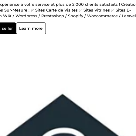
rience à votre service et plus de 2 000 clients satisfaits ! Créatio
r-Mesure : ✅ Sites Carte de Visites ✅ Sites Vitrines ✅ Sites E-
n WIX / Wordpress / Prestashop / Shopify / Woocommerce / Laravel
es provenant d'Annuaires Officiels : ✅ Pages Jaunes (France) ✅ Pa
 Yellow Pages (USA) ✅ Pages Jaunes (Canada) ✅ Plus de 86 Pays
 seller
Learn more
érification de vos Listes d'Emails : ✅ Elimination des doublons ✅
ation des Hard Bounces ✅ Détection des Full Inbox ✅ Elimination d
on des Spam Traps ✅ Détection des Bots Création et Envoi de vos
de Réception ✅ Newsletter Personnalisée et Responsive ✅ A/B Te
misation des horaires d'envoi assistée par IA ✅ de vos pages web 
lisables ✅ Données de Géocalisation de vos clients ✅ Statistiques
sualiser où vos contacts ont cliqué ✅ Statistiques complètes de votre
utation d'expéditeur Augmentation de vos Scores de Netlinking : 
F) Création de Trafic 100% Naturel : ✅ Visiteurs 100% réels donc Tr
ar les visiteurs dans le moteur de recherche avant de parcourir les
t afin de le visiter. ✅ Visites ciblées géographiquement par pays (Go
 que celui de votre site web). ✅ Nombres des visites réparties
tes 100% naturelle). ✅ Durée des visites aléatoires avec une durée
statistiques auprès de Google. ✅ Différentes IP sont utilisées ai
ible puisque chaque visiteur visitera plusieurs pages de votre site
des positions dans le classement de Google. ✅ Evolution haussièr
gle Analytics, si ce dernier a été correctement paramétré. ✅ Pas de
EO compatible.