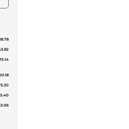
18.78
43.82
75.14
00.18
75.30
25.40
13.06