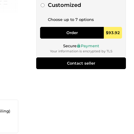
pas 1 000 000 d'Emails
Customized
Choose up to 7 options
Order
$93.92
Secure
Payment
Your information is encrypted by TLS
Contact seller
iling)