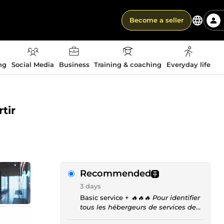
Become a seller
ng
Social Media
Business
Training & coaching
Everyday life
tir
Recommended
3 days
Basic service +
🔥🔥🔥 Pour identifier
tous les hébergeurs de services de
courrier d'une liste ne dépassant