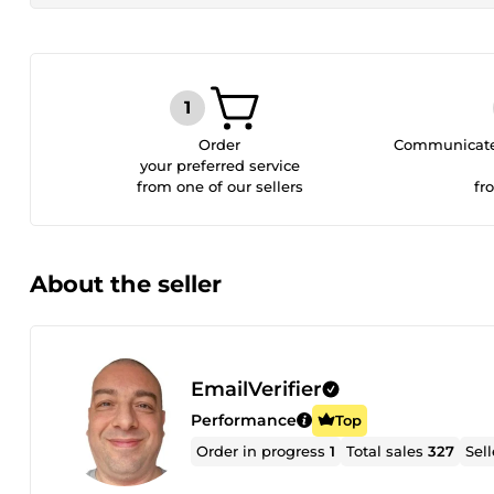
Order
Communicate 
your preferred service
from one of our sellers
fr
About the seller
EmailVerifier
Performance
Top
Order in progress
1
Total sales
327
Sel