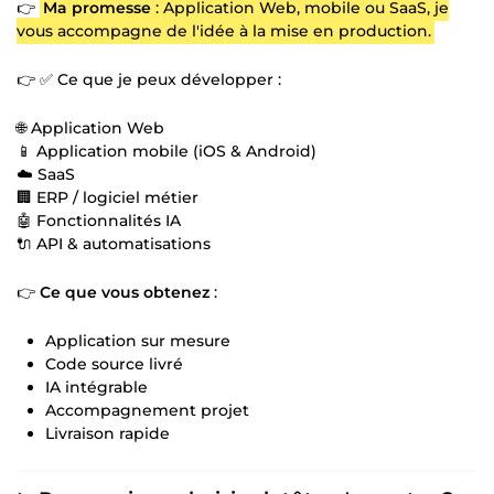
👉
Ma promesse
: Application Web, mobile ou SaaS, je
vous accompagne de l'idée à la mise en production.
👉 ✅ Ce que je peux développer :
🌐 Application Web
📱 Application mobile (iOS & Android)
☁️ SaaS
🏢 ERP / logiciel métier
🤖 Fonctionnalités IA
🔌 API & automatisations
👉
Ce que vous obtenez
:
Application sur mesure
Code source livré
IA intégrable
Accompagnement projet
Livraison rapide