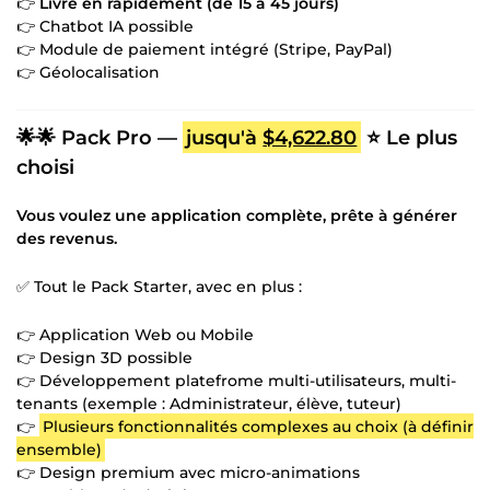
👉
Livré en rapidement (de 15 à 45 jours)
👉 Chatbot IA possible
👉 Module de paiement intégré (Stripe, PayPal)
👉 Géolocalisation
🌟🌟 Pack Pro —
jusqu'à
$4,622.80
⭐ Le plus
choisi
Vous voulez une application complète, prête à générer
des revenus.
✅ Tout le Pack Starter, avec en plus :
👉 Application Web ou Mobile
👉 Design 3D possible
👉 Développement platefrome multi-utilisateurs, multi-
tenants (exemple : Administrateur, élève, tuteur)
👉
Plusieurs fonctionnalités complexes au choix (à définir
ensemble)
👉 Design premium avec micro-animations