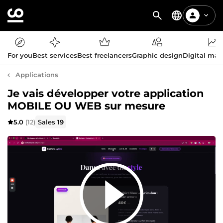
For you
Best services
Best freelancers
Graphic design
Digital mar
Applications
Je vais développer votre application
MOBILE OU WEB sur mesure
5.0
(12)
Sales
19