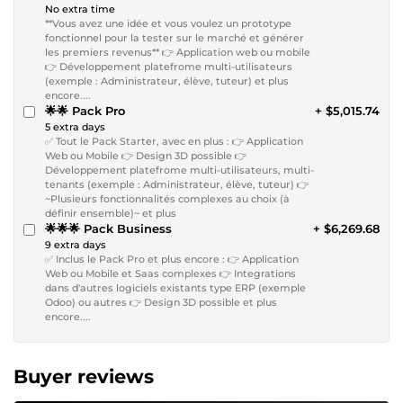
No extra time
**Vous avez une idée et vous voulez un prototype
fonctionnel pour la tester sur le marché et générer
les premiers revenus** 👉 Application web ou mobile
👉 Développement platefrome multi-utilisateurs
(exemple : Administrateur, élève, tuteur) et plus
encore....
🌟🌟 Pack Pro
+ $5,015.74
5 extra days
✅ Tout le Pack Starter, avec en plus : 👉 Application
Web ou Mobile 👉 Design 3D possible 👉
Développement platefrome multi-utilisateurs, multi-
tenants (exemple : Administrateur, élève, tuteur) 👉
~Plusieurs fonctionnalités complexes au choix (à
définir ensemble)~ et plus
🌟🌟🌟 Pack Business
+ $6,269.68
9 extra days
✅ Inclus le Pack Pro et plus encore : 👉 Application
Web ou Mobile et Saas complexes 👉 Integrations
dans d'autres logiciels existants type ERP (exemple
Odoo) ou autres 👉 Design 3D possible et plus
encore....
Buyer reviews