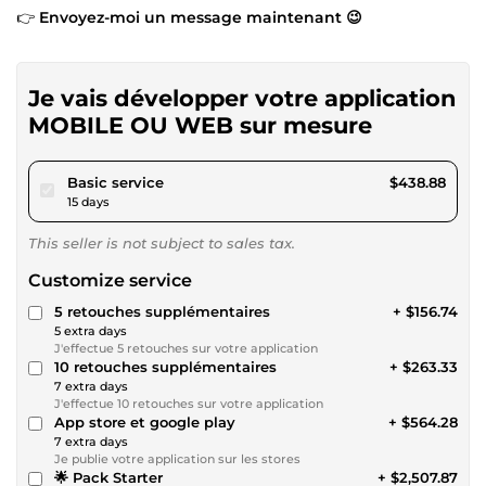
👉
Envoyez-moi un message maintenant 😉
Je vais développer votre application
MOBILE OU WEB sur mesure
pour $404.50
Basic service
$438.88
15 days
This seller is not subject to sales tax.
Customize service
5 retouches supplémentaires
+ $156.74
5 extra days
J'effectue 5 retouches sur votre application
10 retouches supplémentaires
+ $263.33
7 extra days
J'effectue 10 retouches sur votre application
App store et google play
+ $564.28
7 extra days
Je publie votre application sur les stores
🌟 Pack Starter
+ $2,507.87