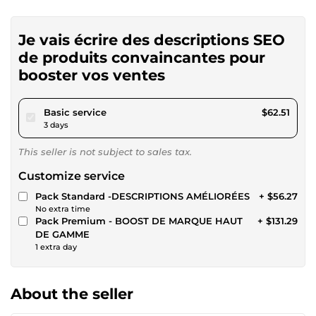
Je vais écrire des descriptions SEO
de produits convaincantes pour
booster vos ventes
pour $57.62
Basic service
$62.51
3 days
This seller is not subject to sales tax.
Customize service
Pack Standard -DESCRIPTIONS AMÉLIORÉES
+ $56.27
No extra time
Pack Premium - BOOST DE MARQUE HAUT
+ $131.29
DE GAMME
1 extra day
About the seller