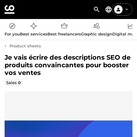
For you
Best services
Best freelancers
Graphic design
Digital mar
Product sheets
Je vais écrire des descriptions SEO de
produits convaincantes pour booster
vos ventes
Sales
0