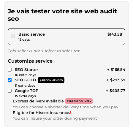
Je vais tester votre site web audit
seo
pour $132.33
Basic service
$143.58
15 days
This seller is not subject to sales tax.
Customize service
SEO Starter
+ $168.54
16 extra days
SEO GOLD
+ $293.39
RECOMMENDED
11 extra days
Google TOP
+ $405.77
15 extra days
Express delivery available
EXPRESS DELIVERY
You can choose a shorter delivery time when you pay
Eligible for Hiscox insurance
You can insure your order during payment