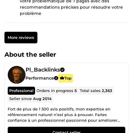
votre problématique de 7 pages avec des
recommandations précises pour résoudre votre
problème
More reviews
About the seller
Pl_Backlinks
Performance
Top
Professional
Orders in progress
5
Total sales
2,363
Seller since
Aug 2014
Fort de plus de 1 500 avis positifs, mon expertise en
référencement naturel n’est plus à prouver. Faites
confiance à un professionnel passionné pour améliorer
votre visibilité et attirer un trafic qualifié sur vos
plateformes en ligne. Mon expérience dans le numérique
Contact seller