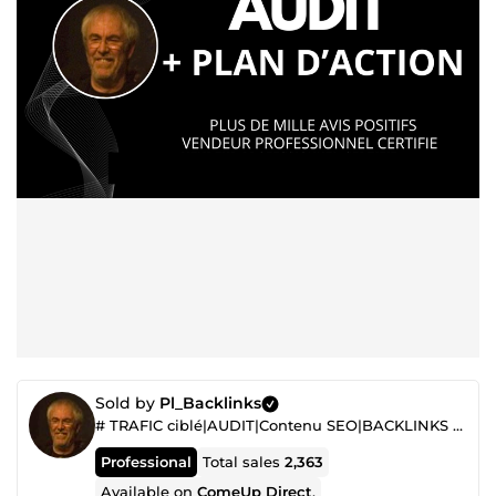
Sold by
Pl_Backlinks
# TRAFIC ciblé|AUDIT|Contenu SEO|BACKLINKS de Qualité|AUTORITE de Site Garanti|REFERENCEMENT
Professional
Total sales
2,363
Available on
ComeUp Direct
.