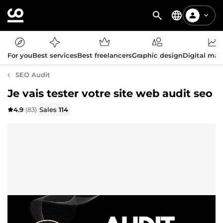
For you
Best services
Best freelancers
Graphic design
Digital mar
SEO Audit
Je vais tester votre site web audit seo
4.9
(83)
Sales
114