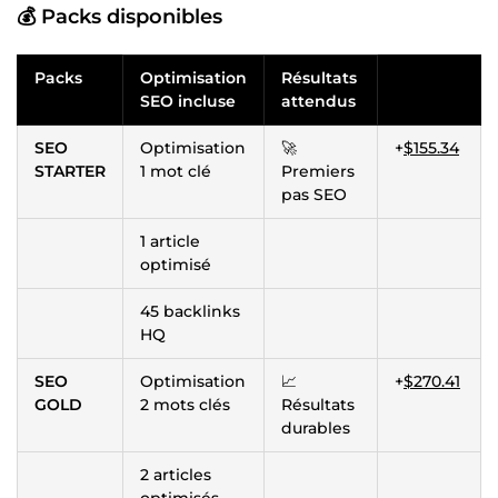
💰 Packs disponibles
Packs
Optimisation
Résultats
SEO incluse
attendus
SEO
Optimisation
🚀
+
$155.34
STARTER
1 mot clé
Premiers
pas SEO
1 article
optimisé
45 backlinks
HQ
SEO
Optimisation
📈
+
$270.41
GOLD
2 mots clés
Résultats
durables
2 articles
optimisés