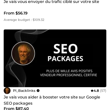
quotidien ! 📩 Prêt à booster votre référencement ?
Je vais vous envoyer du trafic ciblé sur votre site
N’hésitez pas à me contacter pour toute question ou pour
discuter de vos objectifs. Ensemble, nous ferons de votre
From $56.19
site un acteur clé de votre secteur. – Pierre
Average budget : $109.32
Pl_Backlinks
4.8
(57)
Je vais vous aider à booster votre site sur Google
SEO packages
From $87.40