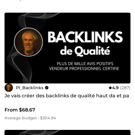
Pl_Backlinks
4.9
(287)
Je vais créer des backlinks de qualité haut da et pa
From $68.67
Average budget : $304.94