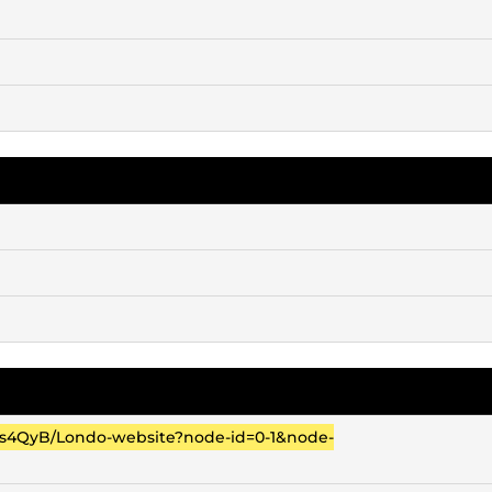
s4QyB/Londo-website?node-id=0-1&node-