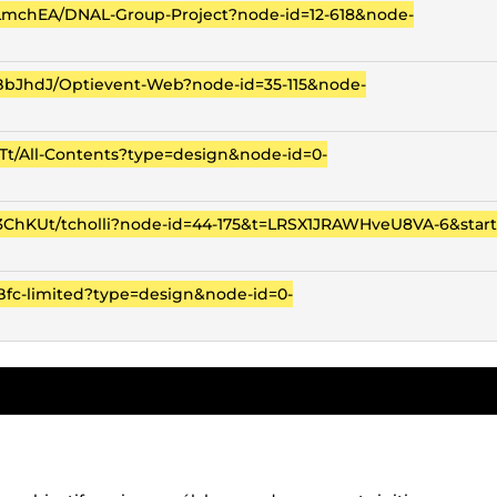
mchEA/DNAL-Group-Project?node-id=12-618&node-
bJhdJ/Optievent-Web?node-id=35-115&node-
t/All-Contents?type=design&node-id=0-
hKUt/tcholli?node-id=44-175&t=LRSX1JRAWHveU8VA-6&start
/Bfc-limited?type=design&node-id=0-