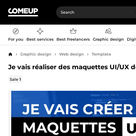
For you
Best services
Best freelancers
Graphic design
Digi
Graphic design
Web design
Template
Home
Je vais réaliser des maquettes UI/UX 
Sale
1