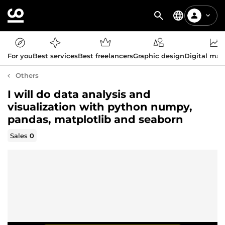
For you
Best services
Best freelancers
Graphic design
Digital mar
Others
I will do data analysis and
visualization with python numpy,
pandas, matplotlib and seaborn
Sales
0