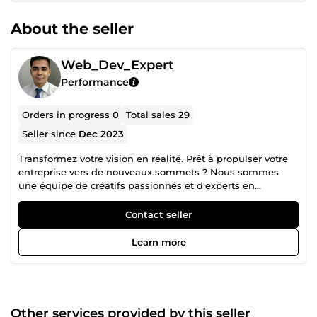
About the seller
Web_Dev_Expert
Performance
Orders in progress
0
Total sales
29
Seller since
Dec 2023
Transformez votre vision en réalité. Prêt à propulser votre
entreprise vers de nouveaux sommets ? Nous sommes
une équipe de créatifs passionnés et d'experts en
données, dédiés à la construction d'empires numériques
florissants. Nous ne nous contentons pas de créer des sites
Contact seller
web; nous concevons des expériences digitales
captivantes qui attirent les clients, stimulent les
Learn more
conversions et laissent une impression durable. Nous
n'analysons pas seulement les données; nous les
traduisons en stratégies concrètes qui alimentent votre
croissance. Nous ne construisons pas seulement des
entreprises; nous bâtissons des héritages. Nous tirons
Other services provided by this seller