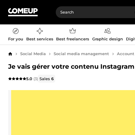
For you
Best services
Best freelancers
Graphic design
Digi
Social Media
Social media management
Accoun
Home
Je vais gérer votre contenu Instagra
5.0
(3)
Sales
6