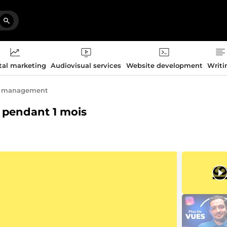
tal marketing
Audiovisual services
Website development
Writi
t management
m pendant 1 mois