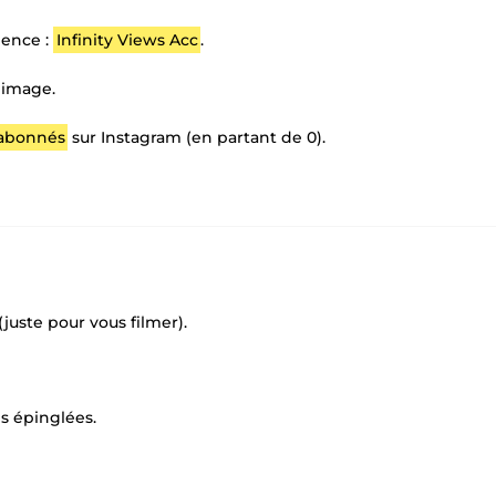
gence :
Infinity Views Acc
.
 image.
 abonnés
sur Instagram (en partant de 0).
(juste pour vous filmer).
ns épinglées.