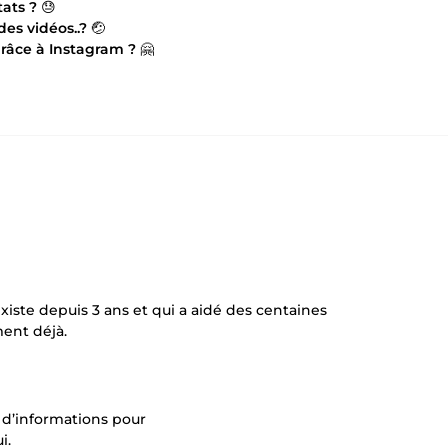
ats ?
😓
es vidéos..?
🤕
grâce à Instagram ?
🤗
iste depuis 3 ans et qui a aidé des centaines
ent déjà.
 d’informations pour
i.