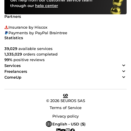
Get help from our customer service team
through our
help center
Partners
Insurance by Hiscox
Payments by PayPal Braintree
Statistics
39,029
available services
1,335,029
orders completed
99%
positive reviews
Services
Freelancers
ComeUp
© 2026 5EUROS SAS
Terms of Service
Privacy policy
English • USD ($)