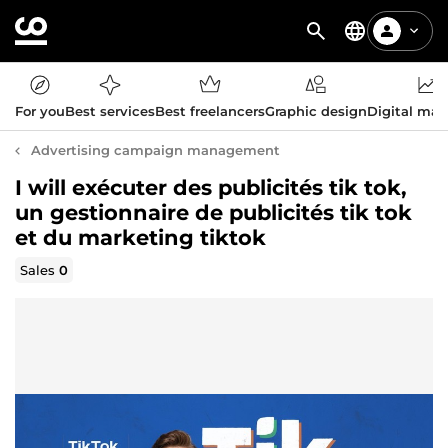
For you
Best services
Best freelancers
Graphic design
Digital mar
Advertising campaign management
I will exécuter des publicités tik tok,
un gestionnaire de publicités tik tok
et du marketing tiktok
Sales
0