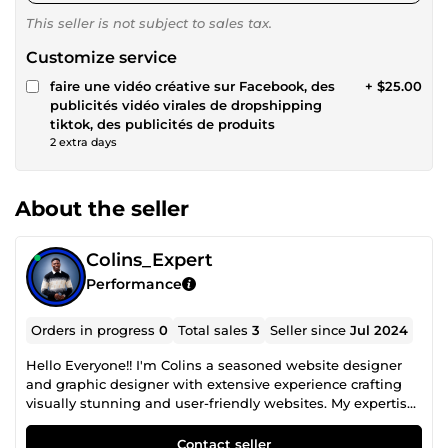
This seller is not subject to sales tax.
Customize service
faire une vidéo créative sur Facebook, des
+ $25.00
publicités vidéo virales de dropshipping
tiktok, des publicités de produits
2 extra days
About the seller
Colins_Expert
Performance
Orders in progress
0
Total sales
3
Seller since
Jul 2024
Hello Everyone!! I'm Colins a seasoned website designer
and graphic designer with extensive experience crafting
visually stunning and user-friendly websites. My expertise
spans across designing responsive websites, e-commerce
platforms, and custom web applications, ensuring
Contact seller