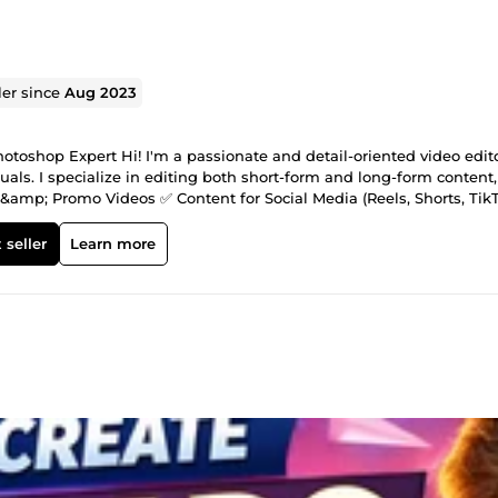
ler since
Aug 2023
otoshop Expert Hi! I'm a passionate and detail-oriented video edit
suals. I specialize in editing both short-form and long-form content,
mp; Promo Videos ✅ Content for Social Media (Reels, Shorts, TikT
-catching edits that keep viewers engaged — from fast-paced gami
a content creator, brand, or streamer, I’ll help your videos stand o
 seller
Learn more
️ Custom thumbnails and overlays 📈 Engaging pacing to increase w