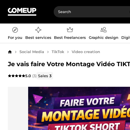
For you
Best services
Best freelancers
Graphic design
Digi
Social Media
TikTok
Video creation
Home
Je vais faire Votre Montage Vidéo TIK
5.0
(3)
Sales
3