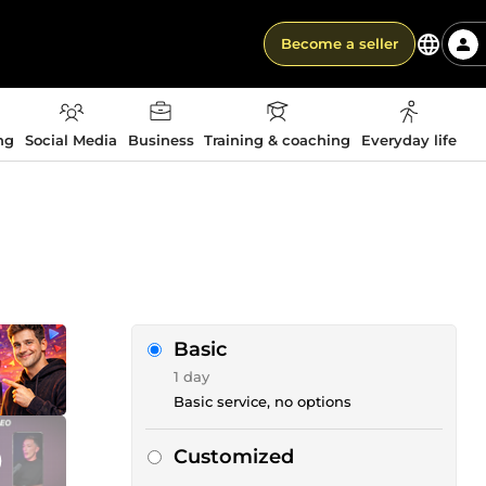
Become a seller
ng
Social Media
Business
Training & coaching
Everyday life
Basic
1 day
Basic service, no options
Customized