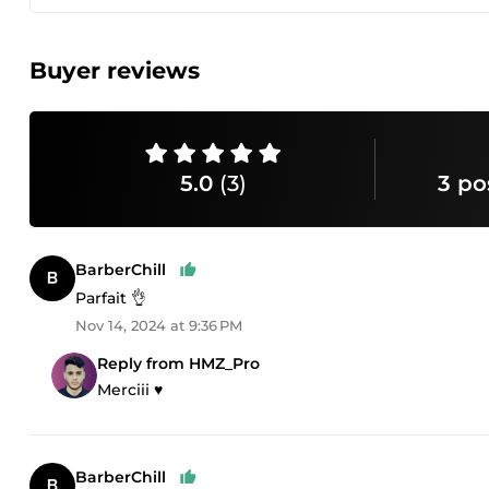
Buyer reviews
5.0
(3)
3 po
BarberChill
Parfait 👌
Nov 14, 2024 at 9:36 PM
Reply from HMZ_Pro
Merciii ♥
BarberChill