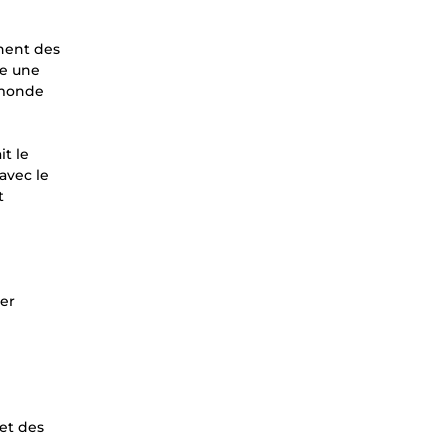
chent des
me une
e monde
t le
avec le
t
der
 et des