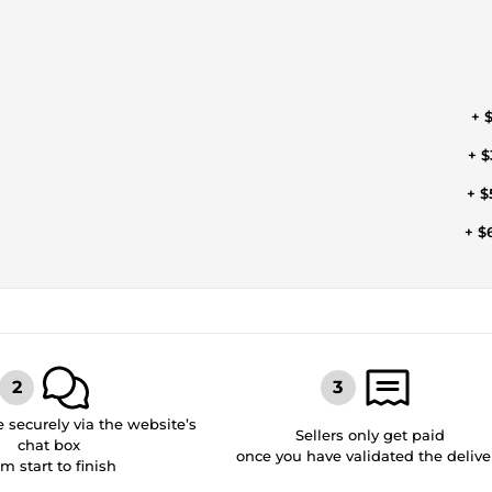
+ $
+ $
+ $
+ $
securely via the website’s
Sellers only get paid
chat box
once you have validated the delive
om start to finish