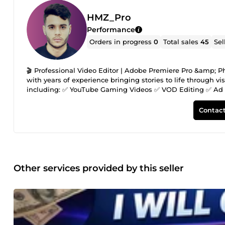
HMZ_Pro
Performance
Orders in progress
0
Total sales
45
Sel
🎬 Professional Video Editor | Adobe Premiere Pro &amp; Ph
with years of experience bringing stories to life through vi
including: ✅ YouTube Gaming Videos ✅ VOD Editing ✅ Ad &a
Using Adobe Premiere Pro and Photoshop, I can craft eye
montages to clean, professional ad content. Whether you're 
Contact
with: 🎮 Smooth cuts, transitions &amp; sound syncing 🖼
time 📢 Eye-catching effects and text animations
Other services provided by this seller