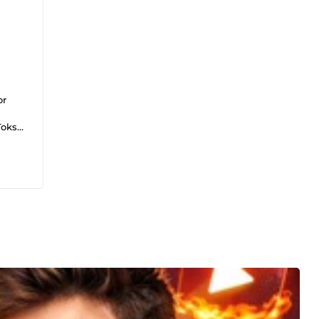
or
oks)
ng
ut
atch