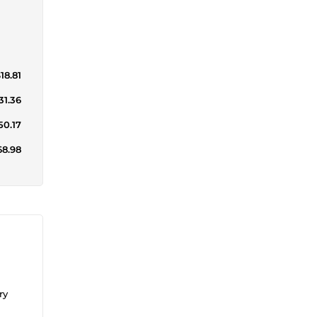
18.81
31.36
50.17
68.98
ry