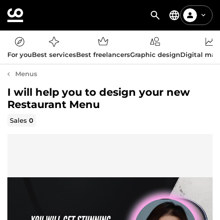
For you
Best services
Best freelancers
Graphic design
Digital mar
Menus
I will help you to design your new
Restaurant Menu
Sales
0