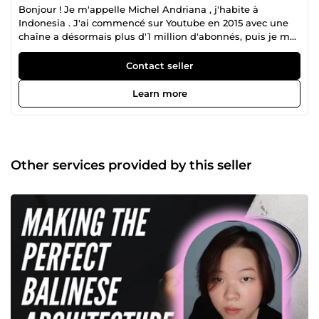
Bonjour ! Je m'appelle Michel Andriana , j'habite à
Indonesia . J'ai commencé sur Youtube en 2015 avec une
chaîne a désormais plus d'1 million d'abonnés, puis je me
suis lancé dans l'e-commerce que j'ai pratiqué pendant 3
ans. Désormais, je produis des vidéos UGC ou animée pour
Contact seller
tout type de client grâce à mon agence POV et mes
centaines d'acteurs dan Graphics design professionnels !
Learn more
N'hésitez pas à me contacter pour discuter de vos projets.
A bientôt !
Other services provided by this seller