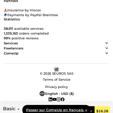
Partners
Insurance by Hiscox
Payments by PayPal Braintree
Statistics
38,911
available services
1,335,163
orders completed
99%
positive reviews
Services
Freelancers
ComeUp
© 2026 5EUROS SAS
Terms of Service
Privacy policy
English • USD ($)
Basic
Passer sur ComeUp en français.
Order
$16.28