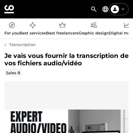
For you
Best services
Best freelancers
Graphic design
Digital mar
Transcription
Je vais vous fournir la transcription de
vos fichiers audio/vidéo
Sales
0