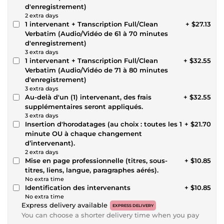
d'enregistrement)
2 extra days
1 intervenant + Transcription Full/Clean
+ $27.13
Verbatim (Audio/Vidéo de 61 à 70 minutes
d'enregistrement)
3 extra days
1 intervenant + Transcription Full/Clean
+ $32.55
Verbatim (Audio/Vidéo de 71 à 80 minutes
d'enregistrement)
3 extra days
Au-delà d'un (1) intervenant, des frais
+ $32.55
supplémentaires seront appliqués.
3 extra days
Insertion d'horodatages (au choix : toutes les 1
+ $21.70
minute OU à chaque changement
d’intervenant).
2 extra days
Mise en page professionnelle (titres, sous-
+ $10.85
titres, liens, langue, paragraphes aérés).
No extra time
Identification des intervenants
+ $10.85
No extra time
Express delivery available
EXPRESS DELIVERY
You can choose a shorter delivery time when you pay