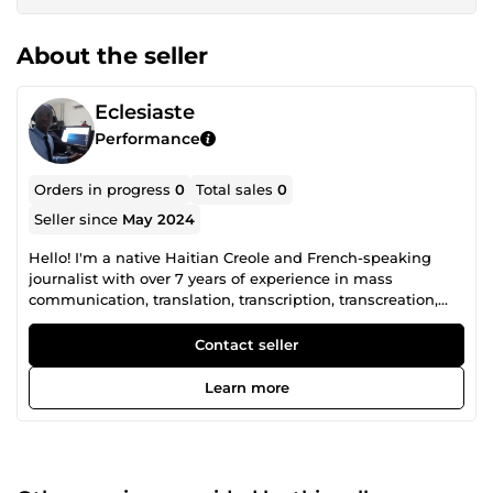
About the seller
Eclesiaste
Performance
Orders in progress
0
Total sales
0
Seller since
May 2024
Hello! I'm a native Haitian Creole and French-speaking
journalist with over 7 years of experience in mass
communication, translation, transcription, transcreation,
voiceover services, graphic design, and social media
management. I specialize in delivering culturally sensitive,
Contact seller
accurate translations that preserve the original tone and
style, ensuring content resonates with the target audience.
Learn more
As a graphic designer and Canva expert, I’m passionate
about creating visually impactful content. Whether it’s
thumbnails or posters, I craft designs that align with your
brand’s voice and help communicate your message
effectively. With my organizational skills and attention to