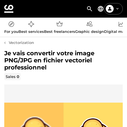
For you
Best services
Best freelancers
Graphic design
Digital mar
Vectorization
Je vais convertir votre image
PNG/JPG en fichier vectoriel
professionnel
Sales
0