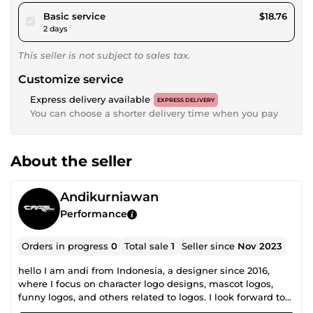
pour $17.29
Basic service
$18.76
2 days
This seller is not subject to sales tax.
Customize service
Express delivery available
EXPRESS DELIVERY
You can choose a shorter delivery time when you pay
About the seller
Andikurniawan
Performance
Orders in progress
0
Total sale
1
Seller since
Nov 2023
hello I am andi from Indonesia, a designer since 2016,
where I focus on character logo designs, mascot logos,
funny logos, and others related to logos. I look forward to
helping you to your graphic design what you needs. let's