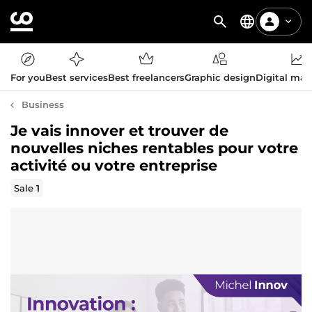
For you
Best services
Best freelancers
Graphic design
Digital mar
Business
Je vais innover et trouver de
nouvelles niches rentables pour votre
activité ou votre entreprise
Sale
1