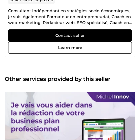
Consultant Indépendant en stratégies socio-économiques,
je suis également Formateur en entrepreneuriat, Coach en
web-marketing, Rédacteur-web, SEO spécialisé, Coach en
développement personnel. Etant responsable d'entreprise,
j'ai acquis des compétences au fil des années en e-
Contact seller
commerce, recherche de marchés pour les entreprises (B
to B et B to C), conseils en entrepreneuriat, assistance en
Learn more
démarches administratives, montage et gestion de projets
(Plans d'affaires et projets sociaux). Je me permets
aujourd'hui de mettre mes expériences à votre service
pour votre plus grand succès. Cordialement, Michel.
Other services provided by this seller