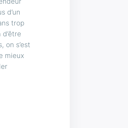
vendeur
us d’un
ans trop
 d’être
, on s’est
re mieux
ler