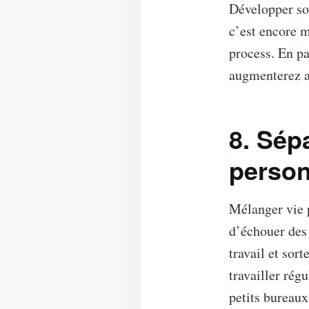
Développer son
c’est encore m
process. En pa
augmenterez ai
8. Sép
person
Mélanger vie p
d’échouer des
travail et sor
travailler rég
petits bureaux