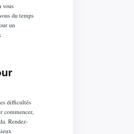
n vous
-vous du temps
pour un
x
our
es difficultés
Pour commencer,
nda. Rendez-
mieux