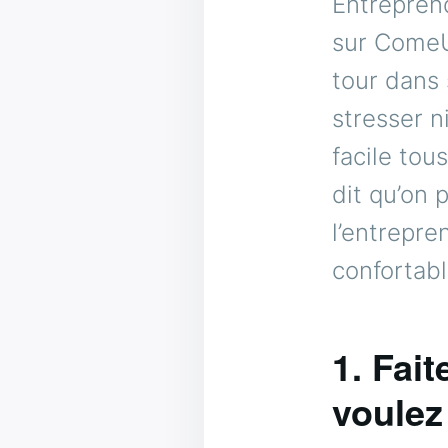
Entreprend
sur ComeUp
tour dans 
stresser n
facile tou
dit qu’on 
l’entrepre
confortabl
1. Fai
voulez