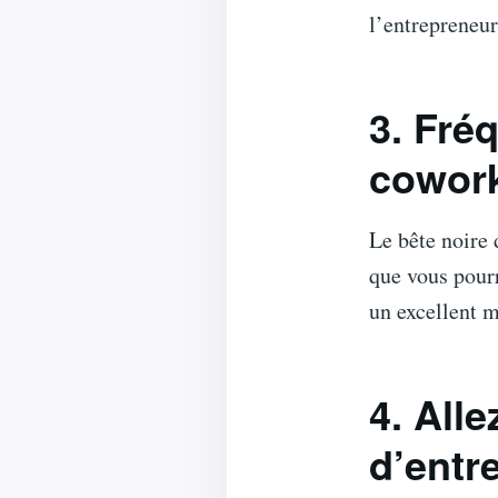
l’entrepreneur
3. Fré
cowor
Le bête noire 
que vous pour
un excellent m
4. All
d’entr