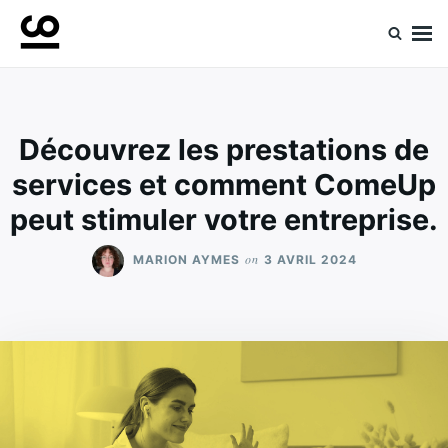
Skip
Search
to
for:
Retrouvez toute l'expertise de nos spécialistes
Experts ComeUp
content
Découvrez les prestations de
services et comment ComeUp
peut stimuler votre entreprise.
on
MARION AYMES
3 AVRIL 2024