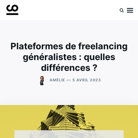
Skip
Search
to
for:
Retrouvez toute l'expertise de nos spécialistes
Experts ComeUp
content
Plateformes de freelancing
généralistes : quelles
différences ?
on
AMÉLIE
5 AVRIL 2023