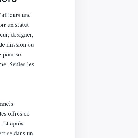
’ailleurs une
ir un statut
eur, designer,
 de mission ou
e pour se
me. Seules les
nnels.
es offres de
. Et après
ertise dans un