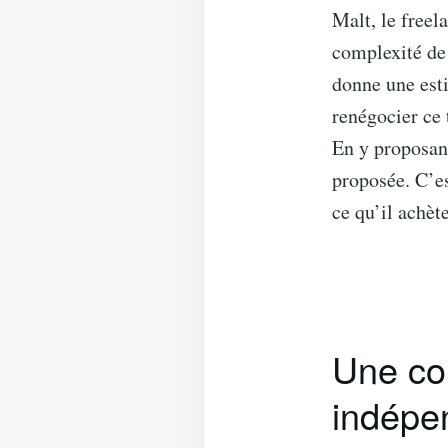
Malt, le freel
complexité de 
donne une esti
renégocier ce
En y proposant
proposée. C’es
ce qu’il achèt
Une com
indépe