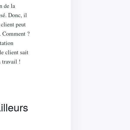
n de la
sé. Donc, il
 client peut
ue. Comment ?
tation
e client sait
 travail !
illeurs