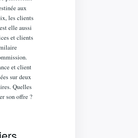
estinée aux
ix, les clients
st elle aussi
ces et clients
milaire
commission.
nce et client
sées sur deux
ires. Quelles
er son offre ?
iers