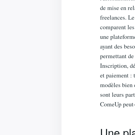
de mise en rel
freelances. Le 
comparent les 
une plateforme
ayant des beso
permettant de
Inscription, d
et paiement : 
modèles bien d
sont leurs par
ComeUp peut-e
Une pla