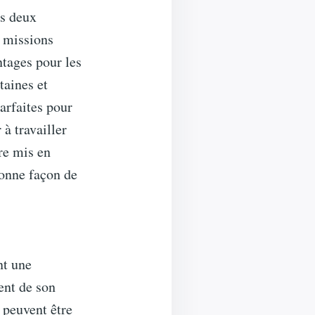
es deux
r missions
ntages pour les
taines et
arfaites pour
 à travailler
re mis en
bonne façon de
nt une
ent de son
i peuvent être