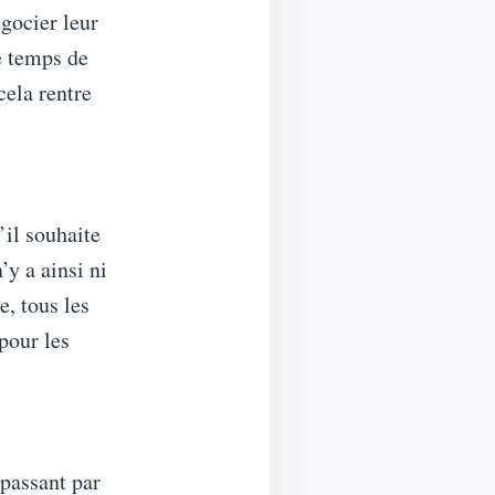
égocier leur
le temps de
cela rentre
’il souhaite
’y a ainsi ni
, tous les
 pour les
 passant par