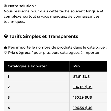
🎯
Notre solution :
Nous réalisons pour vous cette tâche souvent
longue
et
complexe
, surtout si vous manquez de connaissances
techniques.
💎 Tarifs Simples et Transparents
💼 Peu importe le nombre de produits dans le catalogue :
💡
Prix dégressif
pour plusieurs catalogues à importer.
Catalogue à Importer
Prix
1
57,81 $US
2
104,05 $US
3
150,29 $US
4
196,54 $US