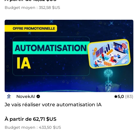
Budget moyen : 352,58 $US
NovekAI
5,0
(83)
Je vais réaliser votre automatisation IA
À partir de 62,71 $US
Budget moyen : 433,50 $US