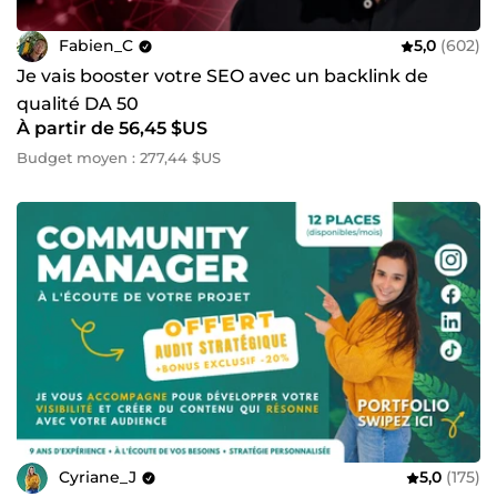
Fabien_C
5,0
(602)
Je vais booster votre SEO avec un backlink de
qualité DA 50
À partir de 56,45 $US
Budget moyen : 277,44 $US
Cyriane_J
5,0
(175)