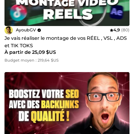
AyoubGV
4,9
(80)
Je vais réaliser le montage de vos RÉEL , VSL , ADS
et TIK TOKS
À partir de 25,09 $US
Budget moyen : 219,64 $US