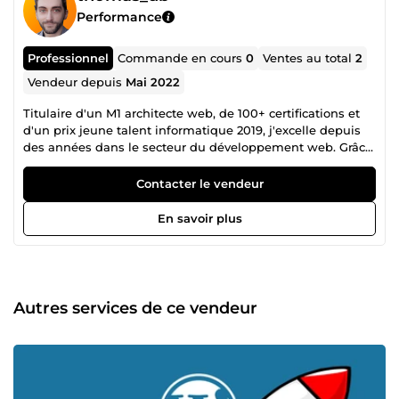
Performance
Professionnel
Commande en cours
0
Ventes au total
2
Vendeur depuis
Mai 2022
Titulaire d'un M1 architecte web, de 100+ certifications et
d'un prix jeune talent informatique 2019, j'excelle depuis
des années dans le secteur du développement web. Grâce
à ma formation, mais également à mon investissement
dans ma quête de connaissances, je maîtrise les langages
Contacter le vendeur
les plus utilisés sur le web, la configuration de serveurs
Debian-based et j'ai également eu l'occasion de
En savoir plus
développer sous des langages axés softwares (C, C#,
Python, Java, Android, ReactJS/React Native...). Mon
expérience passée en tant que micro-entrepreneur et
aujourd'hui en tant que COO pour une agence
internationale, m'ont toutes deux aidées à développer de
Autres services de ce vendeur
nombreuses compétences annexes liées à la gestion des
sociétés, la gestion financière, le relationnel
client/marketing ou encore les divers aspects juridiques
liés à ce domaine. Je dispose de nombreux projets à mon
actif, je suis notamment le créateur de Hootis (ERP/CRM