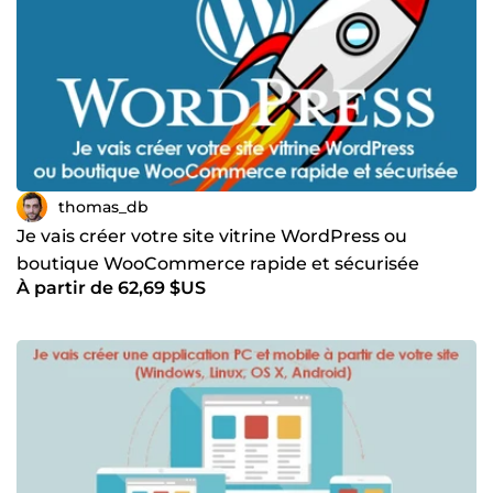
modulable proposant notamment en son sein un
générateur de CMS et des scrapers) et du Culte du code
(site de proposant des MOOCs axées cybersécurité et
programmation). J'ai un esprit compétitif, je suis
quelqu'un de sérieux, patient et appliqué : j'aime aller au
bout des choses que j'entreprends et je ne m'arrête jamais
à la première difficulté rencontrée, quitte à trouver des
solutions de contournement.
thomas_db
Je vais créer votre site vitrine WordPress ou
boutique WooCommerce rapide et sécurisée
À partir de 62,69 $US