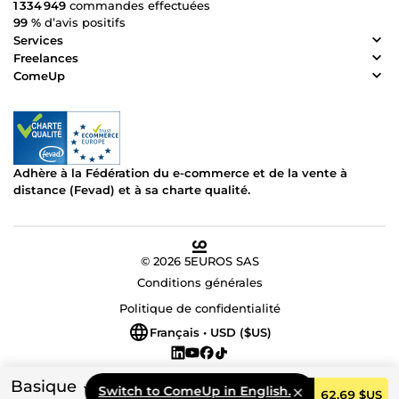
1 334 949
commandes effectuées
99 %
d’avis positifs
Services
Freelances
ComeUp
Adhère à la Fédération du e-commerce et de la vente à
distance (Fevad) et à sa charte qualité.
© 2026 5EUROS SAS
Conditions générales
Politique de confidentialité
Français • USD ($US)
Basique
Switch to ComeUp in English.
Commander
62,69 $US