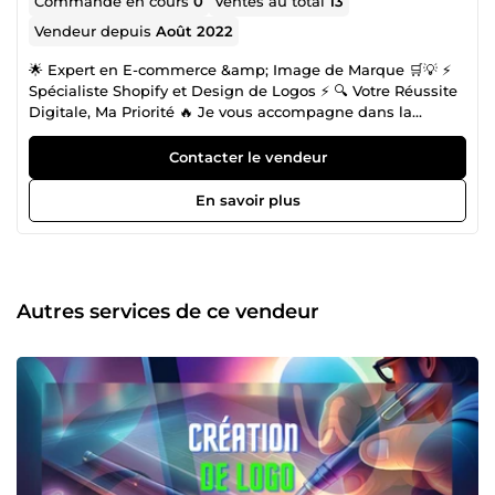
Commande en cours
0
Ventes au total
13
Vendeur depuis
Août 2022
🌟 Expert en E-commerce &amp; Image de Marque 🛒💡 ⚡
Spécialiste Shopify et Design de Logos ⚡ 🔍 Votre Réussite
Digitale, Ma Priorité 🔥 Je vous accompagne dans la
transformation de votre entreprise en ligne. De la création
de votre boutique Shopify à l'identité visuelle avec des
Contacter le vendeur
logos percutants, je suis là pour renforcer votre présence
digitale et vous démarquer. 🔍 Ce que je propose : ✅
En savoir plus
Création, optimisation et suivi de boutiques en ligne sur
Shopify. 🎨 Design de logos uniques pour renforcer votre
image de marque. 💡 Accélérez votre succès : ✅ Plusieurs
années d'expérience dans l'e-commerce et le design. 🤝 Un
partenariat gagnant-gagnant pour concrétiser vos idées. 🚀
Autres services de ce vendeur
Votre réussite est mon objectif : 📞 Disponible 7j/7 pour
vous accompagner dans la concrétisation de vos projets.
👉 Contactez-moi via le bouton &quot;Contacter le
vendeur&quot; pour échanger sur vos objectifs et la
meilleure stratégie pour les atteindre dans le e-commerce
et le design de logo !