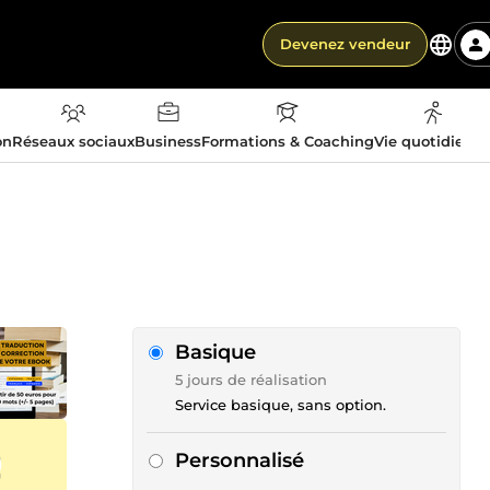
Devenez vendeur
on
Réseaux sociaux
Business
Formations & Coaching
Vie quotidienn
Basique
5 jours de réalisation
Service basique, sans option.
Personnalisé