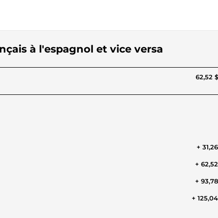
çais à l'espagnol et vice versa
62,52 
+ 31,2
+ 62,5
+ 93,7
+ 125,0