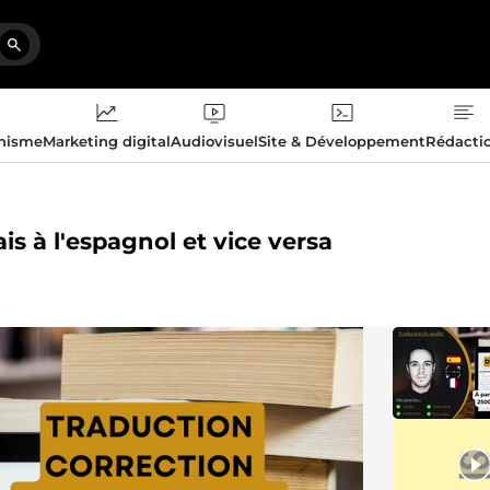
phisme
Marketing digital
Audiovisuel
Site & Développement
Rédacti
is à l'espagnol et vice versa