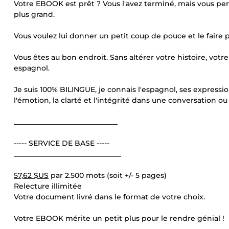
Votre EBOOK est prêt ? Vous l'avez terminé, mais vous pe
plus grand.
Vous voulez lui donner un petit coup de pouce et le faire 
Vous êtes au bon endroit. Sans altérer votre histoire, votr
espagnol.
Je suis 100% BILINGUE, je connais l'espagnol, ses expression
l'émotion, la clarté et l'intégrité dans une conversation ou
_____________________________
----- SERVICE DE BASE -----
______________________________
57,62 $US
par 2.500 mots (soit +/- 5 pages)
Relecture illimitée
Votre document livré dans le format de votre choix.
Votre EBOOK mérite un petit plus pour le rendre génial !