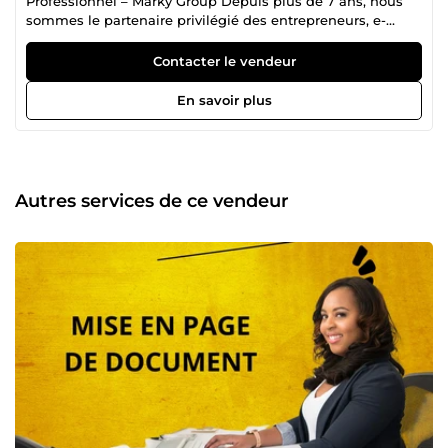
Professionnel – Marky Group Depuis plus de 7 ans, nous
sommes le partenaire privilégié des entrepreneurs, e-
commerçants et professionnels ambitieux qui souhaitent
gagner du temps ⏳, déléguer efficacement 📤 et optimiser
Contacter le vendeur
leur organisation 🗂️. Je suis Marky, fondateur de l’agence
Marky Group, une structure composée de talents
En savoir plus
spécialisés dans les services d’assistant virtuel 🧠 et la
gestion externalisée des tâches administratives et
opérationnelles. 🎯 Notre mission est claire : permettre à
nos clients de se libérer des tâches chronophages pour se
recentrer sur leur cœur de métier. Nous intervenons en
Autres services de ce vendeur
tant qu'assistant virtuel polyvalent, disponible et
rigoureux, capable de gérer une multitude de missions
avec précision et discrétion. À un tarif imbattable de 6,99 €
de l’heure 💶, notre offre est à la fois économique, fiable et
professionnelle. Depuis 2017, nous avons eu le privilège de
collaborer avec des centaines de clients, dont plusieurs
figures du e-commerce à succès 🚀. Notre équipe 👥 est
composée d’hommes et de femmes qualifiés, formés aux
meilleures pratiques et disposant d’un haut niveau
d’exigence. Chaque membre de l’agence Marky Group est
sélectionné pour sa rigueur, sa capacité d’adaptation et sa
maîtrise des outils digitaux ⚙️. Cela nous permet de
répondre efficacement à une grande variété de demandes,