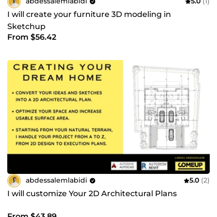
abdessalemlabidi
5.0
(1)
I will create your furniture 3D modeling in
Sketchup
From $56.42
abdessalemlabidi
5.0
(2)
I will customize Your 2D Architectural Plans
From $43.89