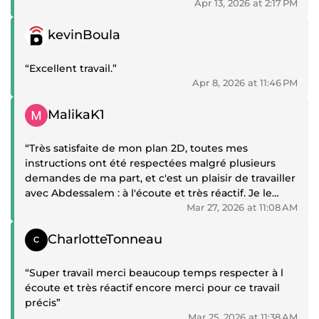
Apr 13, 2026 at 2:17 PM
Positive review
kevinBoula
“Excellent travail.”
Apr 8, 2026 at 11:46 PM
Positive review
MalikaK1
“Très satisfaite de mon plan 2D, toutes mes
instructions ont été respectées malgré plusieurs
demandes de ma part, et c'est un plaisir de travailler
avec Abdessalem : à l'écoute et très réactif. Je le
contacterais pour un autre projet.”
Mar 27, 2026 at 11:08 AM
Positive review
CharlotteTonneau
“Super travail merci beaucoup temps respecter à l
écoute et très réactif encore merci pour ce travail
précis”
Mar 25, 2026 at 11:38 AM