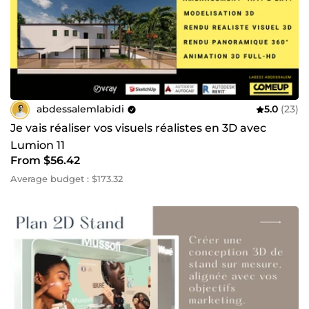
abdessalemlabidi
5.0
(23)
Je vais réaliser vos visuels réalistes en 3D avec
Lumion 11
From $56.42
Average budget : $173.32