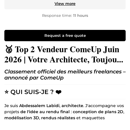
View more
Response time:
11 hours
Request a free quote
🥈 Top 2 Vendeur ComeUp Juin
2026 | Votre Architecte, Toujours
à l’Écoute !
Classement officiel des meilleurs freelances –
annoncé par ComeUp
⭐
QUI SUIS-JE ?
❤️
Je suis
Abdessalem Labidi
,
architecte
. J'accompagne vos
projets
de l'idée au rendu final
:
conception de plans 2D
,
modélisation 3D
,
rendus réalistes
et maquettes
numériques
BIM (Revit)
.