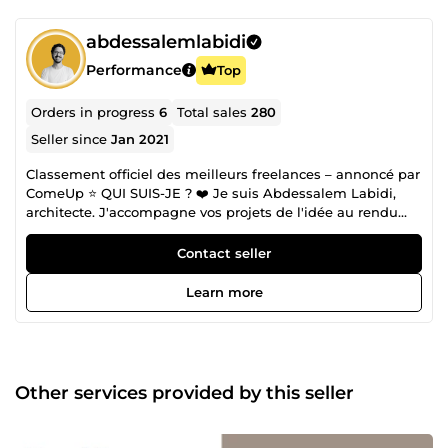
abdessalemlabidi
Performance
Top
Orders in progress
6
Total sales
280
Seller since
Jan 2021
Classement officiel des meilleurs freelances – annoncé par
ComeUp ⭐ QUI SUIS-JE ? ❤️ Je suis Abdessalem Labidi,
architecte. J'accompagne vos projets de l'idée au rendu
final : conception de plans 2D, modélisation 3D, rendus
réalistes et maquettes numériques BIM (Revit). Mes clients
Contact seller
me décrivent comme « l'Architecte qui transforme
l'impossible en possible, dans des délais très courts ». Une
Learn more
reconnaissance qui reflète mon engagement : concevoir
avec précision, rester à votre écoute, et livrer dans les
délais — sur chaque projet. ⭐ Une Signature Reconnue par
Mes Clients Au fil de plus de 270 missions abouties, j’ai
construit une réputation fondée sur la précision et la
Other services provided by this seller
fiabilité. Les 210 avis positifs — sans aucune note négative
— témoignent d’une constante : chaque projet est traité
avec la même rigueur, la même écoute et la même