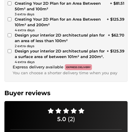
Creating Your 2D Plan for an Area Between
+ $81.51
50m² and 100m²
3 extra days
Creating Your 2D Plan for an Area Between
+ $125.39
101m² and 200m²
4 extra days
Design your interior 2D architectural plan for
+ $62.70
an area of less than 100m²
2 extra days
Design your interior 2D architectural plan for
+ $125.39
a surface area of between 101m² and 200m².
4 extra days
Express delivery available
EXPRESS DELIVERY
You can choose a shorter delivery time when you pay
Buyer reviews
5.0
(2)