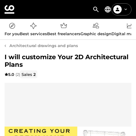
For you
Best services
Best freelancers
Graphic design
Digital mar
Architectural drawings and plans
I will customize Your 2D Architectural
Plans
5.0
(2)
Sales
2