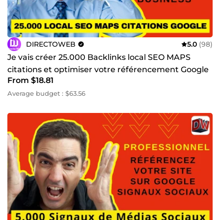
**👉 Prêt à booster votre visibilité et dépasser vos
concurrents ? **
Contactez‑moi maintenant et je vous propose une
stratégie SEO + Backlinks sur mesure, adaptée à votre
DIRECTOWEB
5.0
(98)
secteur, avec des résultats visibles dès les premières
Je vais créer 25.000 Backlinks local SEO MAPS
semaines.
citations et optimiser votre référencement Google
Cliquez sur “Commander”
From $18.81
My Business
votre croissance commence aujourd’hui.
Average budget : $63.56