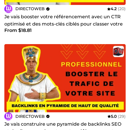
DIRECTOWEB
4.2
(20)
Je vais booster votre référencement avec un CTR
optimisé et des mots-clés ciblés pour classer votre
From $18.81
site web
DIRECTOWEB
5.0
(29)
Je vais construire une pyramide de backlinks SEO