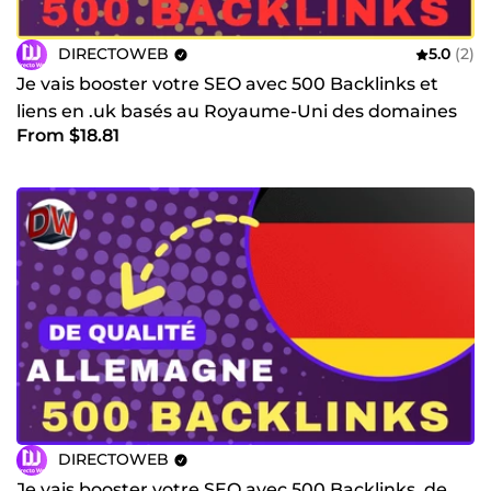
DIRECTOWEB
5.0
(2)
Je vais booster votre SEO avec 500 Backlinks et
liens en .uk basés au Royaume-Uni des domaines
From $18.81
de qualité
DIRECTOWEB
Je vais booster votre SEO avec 500 Backlinks .de