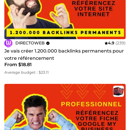
Analyse & performance SEO
(Google Analytics, Google Search Console, Google Tag
Manager, SEO dashboard, conversion tracking)
Utilisation des meilleurs outils SEO du marché
(Ahrefs, Semrush, Moz, GTmetrix)
🚀 Ma mission
DIRECTOWEB
4.9
(239)
T’aider à obtenir plus de visibilité, plus de clients, et
Je vais créer 1.200.000 backlinks permanents pour
des positions durables sur Google grâce à une
votre référencement
stratégie SEO + backlinks sur mesure, performante et
From $18.81
adaptée à ton secteur.
Average budget : $23.11
🎯 Pourquoi travailler avec moi ?
Expertise réelle en SEO & netlinking
Résultats mesurables et suivis
Approche transparente, professionnelle et orientée
ROI
Accompagnement premium pour artisans,
entreprises locales, e‑commerces et créateurs de
contenu