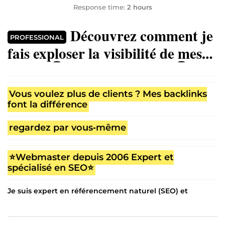
Response time:
2 hours
Découvrez comment je
PROFESSIONAL
fais exploser la visibilité de mes
clients 👇 cliquez pour voir 👇
Vous voulez plus de clients ? Mes backlinks
font la différence
regardez par vous‑même
⭐Webmaster depuis 2006 Expert et
spécialisé en SEO⭐
Je suis expert en référencement naturel (SEO) et
spécialiste du netlinking, avec une maîtrise complète de
la création de backlinks, de l’optimisation de l’autorité
de domaine, et de la visibilité sur tous les réseaux