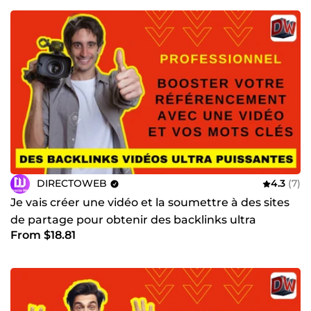
DIRECTOWEB
4.3
(7)
Je vais créer une vidéo et la soumettre à des sites
de partage pour obtenir des backlinks ultra
From $18.81
puissants