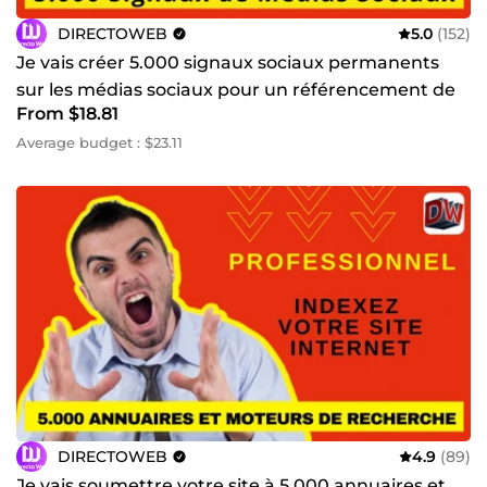
DIRECTOWEB
5.0
(152)
Je vais créer 5.000 signaux sociaux permanents
sur les médias sociaux pour un référencement de
From $18.81
haute qualité
Average budget : $23.11
DIRECTOWEB
4.9
(89)
Je vais soumettre votre site à 5.000 annuaires et