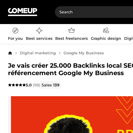
For you
Best services
Best freelancers
Graphic design
Digi
Digital marketing
Google My Business
Home
Je vais créer 25.000 Backlinks local S
référencement Google My Business
5.0
(98)
Sales
139