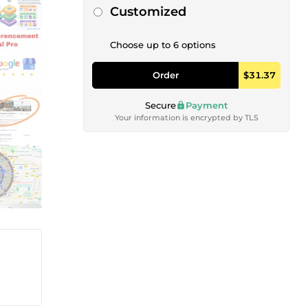
Customized
Choose up to 6 options
Order
$31.37
Secure
Payment
Your information is encrypted by TLS