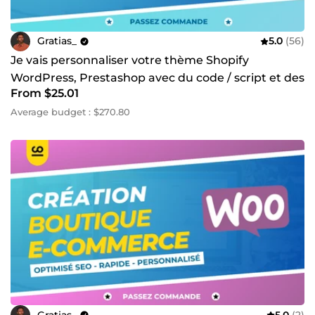
Gratias_
5.0
(56)
Je vais personnaliser votre thème Shopify
WordPress, Prestashop avec du code / script et des
From $25.01
fonctionnalités
Average budget : $270.80
Gratias_
5.0
(2)