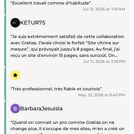
“Excellent travail comme d'habitude”
Jul 31, 2026 at 7:51 AM
Positive review
KETUR75
“Je suis extrêmement satisfait de cette collaboration
avec Gratias. J’avais choisi le forfait “Site vitrine sur
mesure”, qui prévoyait jusqu’à 8 pages. Au final, j’ai
reçu un site d’environ 15 pages, sans surcoût. On
sent qu’il cherche avant tout à satisfaire son client
Jul 11, 2026 at 2:33 PM
plutôt qu’à faire le strict minimum.
Positive review
La qualité du travail est excellente, la
communication a toujours été fluide et il a été
“Très professionnel, très fiable et courtois”
disponible, à l’écoute et de très bon conseil tout au
May 23, 2026 at 6:40 PM
long du projet. Malgré ses examens de fin d’année, il
est resté transparent sur les délai d'un mois et demi
Positive review
BarbaraJesuisla
et cela ne m’a posé aucun problème. Toutes les
modifications demandées ont été réalisées
“Quand on connait un pro comme Gratias on ne
proprement et il a même ajouté des améliorations
change plus. Il s'occupe de mes sites, m'en a créé un
de sa propre initiative .