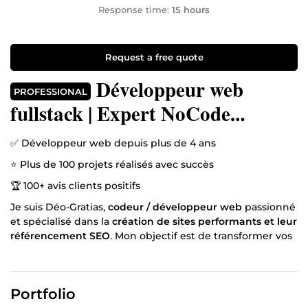
Response time:
15 hours
Request a free quote
Développeur web
PROFESSIONAL
fullstack | Expert NoCode
(Shopify, Prestashop, WordPress)
✅ Développeur web depuis plus de 4 ans
⭐ Plus de 100 projets réalisés avec succès
🏆 100+ avis clients positifs
Je suis Déo-Gratias,
codeur / développeur web
passionné
et spécialisé dans la
création de sites performants et leur
référencement SEO
. Mon objectif est de transformer vos
idées en solutions concrètes, efficaces et durables.
Mes compétences :
✅ Création de sites web optimisés (vitrine, e-commerce),
Portfolio
✅ Refonte de sites web optimisés (vitrine, e-commerce),