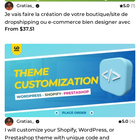
Gratias_
5.0
(1)
Je vais faire la création de votre boutique/site de
dropshipping ou e-commerce bien designer avec
From $37.51
Shopify
Gratias_
5.0
(4)
I will customize your Shopify, WordPress, or
Prestashop theme with unique code and