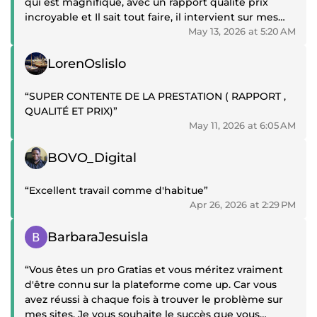
qui est magnifique, avec un rapport qualité prix
Ce qui m’a le plus marqué, au-delà de ses
incroyable et Il sait tout faire, il intervient sur mes
compétences techniques, c’est son côté HUMAIN. Il
autres sites pour des situations complexes et c'est
May 13, 2026 at 5:20 AM
est patient, pédagogue, disponible et prend
rapide en plus !!! Il mérite vraiment d'être connu sur
réellement le temps d’accompagner son client.
Positive review
la plateforme.”
LorenOslislo
Encore un immense merci pour ce travail et cet
accompagnement de grande qualité ! Force !”
“SUPER CONTENTE DE LA PRESTATION ( RAPPORT ,
QUALITÉ ET PRIX)”
May 11, 2026 at 6:05 AM
Positive review
BOVO_Digital
“Excellent travail comme d'habitue”
Apr 26, 2026 at 2:29 PM
Positive review
BarbaraJesuisla
“Vous êtes un pro Gratias et vous méritez vraiment
d'être connu sur la plateforme come up. Car vous
avez réussi à chaque fois à trouver le problème sur
mes sites. Je vous souhaite le succès que vous