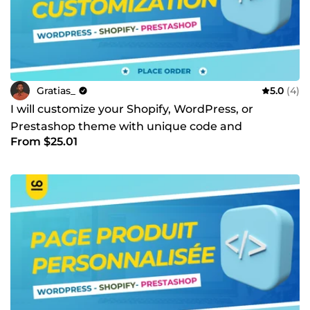
Gratias_
5.0
(4)
I will customize your Shopify, WordPress, or
Prestashop theme with unique code and
From $25.01
functionalities