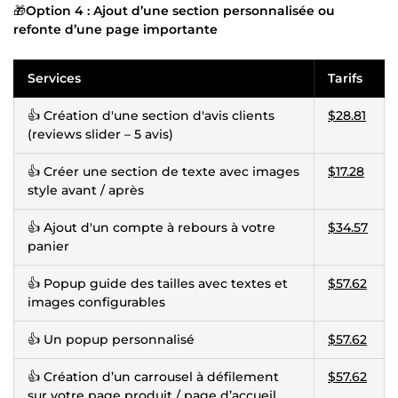
🎁
Option 4 : Ajout d’une section personnalisée ou
refonte d’une page importante
Services
Tarifs
👍 Création d'une section d'avis clients
$28.81
(reviews slider – 5 avis)
👍 Créer une section de texte avec images
$17.28
style avant / après
👍 Ajout d'un compte à rebours à votre
$34.57
panier
👍 Popup guide des tailles avec textes et
$57.62
images configurables
👍 Un popup personnalisé
$57.62
👍 Création d’un carrousel à défilement
$57.62
sur votre page produit / page d’accueil.