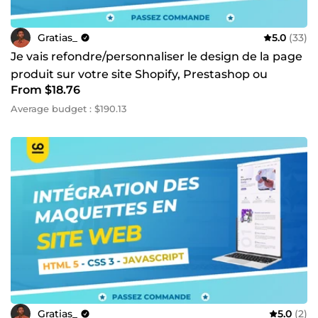
Gratias_
5.0
(33)
Je vais refondre/personnaliser le design de la page
produit sur votre site Shopify, Prestashop ou
From $18.76
WordPress
Average budget : $190.13
Gratias_
5.0
(2)