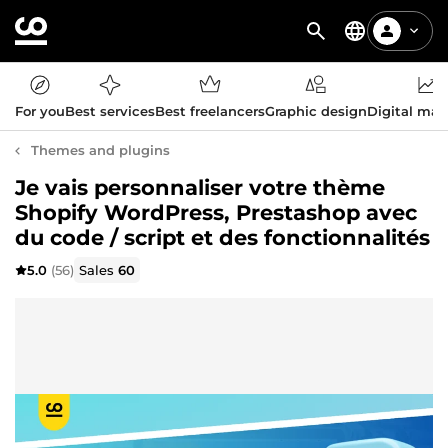
For you
Best services
Best freelancers
Graphic design
Digital mar
Themes and plugins
Je vais personnaliser votre thème
Shopify WordPress, Prestashop avec
du code / script et des fonctionnalités
5.0
(56)
Sales
60