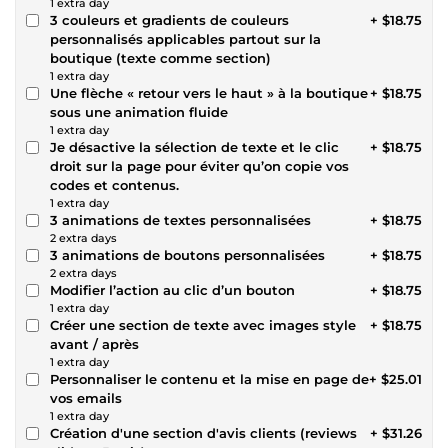
1 extra day
3 couleurs et gradients de couleurs
+ $18.75
personnalisés applicables partout sur la
boutique (texte comme section)
1 extra day
Une flèche « retour vers le haut » à la boutique
+ $18.75
sous une animation fluide
1 extra day
Je désactive la sélection de texte et le clic
+ $18.75
droit sur la page pour éviter qu’on copie vos
codes et contenus.
1 extra day
3 animations de textes personnalisées
+ $18.75
2 extra days
3 animations de boutons personnalisées
+ $18.75
2 extra days
Modifier l’action au clic d’un bouton
+ $18.75
1 extra day
Créer une section de texte avec images style
+ $18.75
avant / après
1 extra day
Personnaliser le contenu et la mise en page de
+ $25.01
vos emails
1 extra day
Création d'une section d'avis clients (reviews
+ $31.26