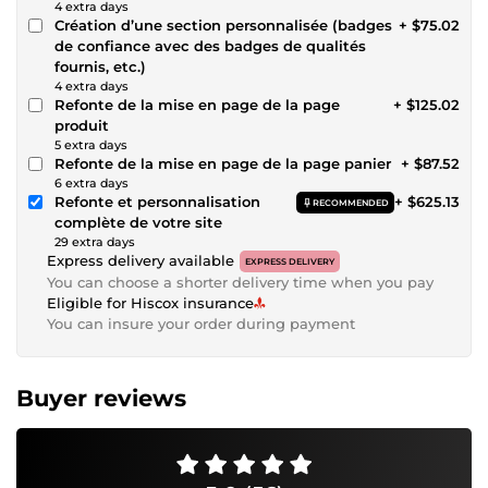
4 extra days
Création d’une section personnalisée (badges
+ $75.02
de confiance avec des badges de qualités
fournis, etc.)
4 extra days
Refonte de la mise en page de la page
+ $125.02
produit
5 extra days
Refonte de la mise en page de la page panier
+ $87.52
6 extra days
Refonte et personnalisation
+ $625.13
RECOMMENDED
complète de votre site
29 extra days
Express delivery available
EXPRESS DELIVERY
You can choose a shorter delivery time when you pay
Eligible for Hiscox insurance
You can insure your order during payment
Buyer reviews