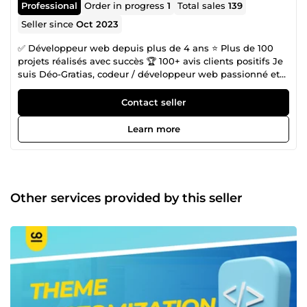
Professional
Order in progress
1
Total sales
139
Seller since
Oct 2023
✅ Développeur web depuis plus de 4 ans ⭐ Plus de 100
projets réalisés avec succès 🏆 100+ avis clients positifs Je
suis Déo-Gratias, codeur / développeur web passionné et
spécialisé dans la création de sites performants et leur
référencement SEO. Mon objectif est de transformer vos
Contact seller
idées en solutions concrètes, efficaces et durables. Mes
compétences : ✅ Création de sites web optimisés (vitrine,
Learn more
e-commerce), ✅ Refonte de sites web optimisés (vitrine, e-
commerce), ✅ Référencement naturel SEO ✅
Personnalisation avancée sur Shopify, PrestaShop et
WordPress ✅ Développement de fonctionnalités sur
mesure ✅ Résolution de bugs ✅ Automatisation et
Other services provided by this seller
intégrations API Je vous accompagne avec sérieux et
pédagogie, en m’appuyant sur une expérience riche de
projets variés. Avec moi, votre satisfaction est une priorité
garantie. 📩 Une question ? Un projet à me confier ?
N’hésitez pas à cliquer sur le bouton &quot;Me
contacter&quot; pour donner vie à votre projet. Ensemble,
nous ferons de votre projet un grand succès. 🚀