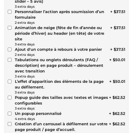
slider – 5 avis)
3 extra days
Personnaliser l’action après soumission d’un
+ $37.51
formulaire
2 extra days
Animation de neige (fête de fin d’année ou
+ $37.51
période d’hiver) au header (en tête) de votre
site
3 extra days
Ajout d'un compte à rebours à votre panier
+ $37.51
2 extra days
Tabulations ou onglets déroulants (FAQ /
+ $50.01
description) en page produit – déroulement
avec transition
3 extra days
L’effet d’apparition des éléments de la page
+ $50.01
au défilement.
3 extra days
Popup guide des tailles avec textes et images
+ $62.52
configurables
3 extra days
Un popup personnalisé
+ $62.52
4 extra days
Création d’un carrousel à défilement sur votre
+ $62.52
page produit / page d’accueil.