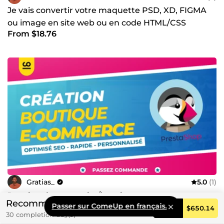
Je vais convertir votre maquette PSD, XD, FIGMA
ou image en site web ou en code HTML/CSS
From $18.76
Gratias_
5.0
(1)
Je vais créer votre site/boutique e-commerce
Recommended
Passer sur ComeUp en français.
Prestashop bien designer de A à Z
Order
$650.14
30 completion day(s)
From $25.01