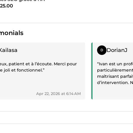
25.00
monials
ive review
Positive review
Kailasa
DorianJ
eux, patient et à l’écoute. Merci pour
“Ivan est un pro
te joli et fonctionnel.”
particulièrement 
maîtrisant parf
d’intervention. 
se déroulent dan
Apr 22, 2026 at 6:14 AM
conditions, ce q
renouveler notre
mois.
À la suite d’attaq
su intervenir ra
préserver l’intég
un travail rigou