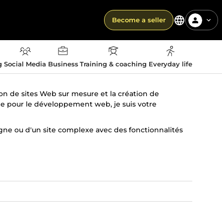
Become a seller
g
Social Media
Business
Training & coaching
Everyday life
tion de sites Web sur mesure et la création de
le pour le développement web, je suis votre
ligne ou d'un site complexe avec des fonctionnalités
ute entreprise ou projet, il est crucial de se
 répond aux besoins uniques de vos utilisateurs. La
ur s'adapter à votre marque, de la mise en page au