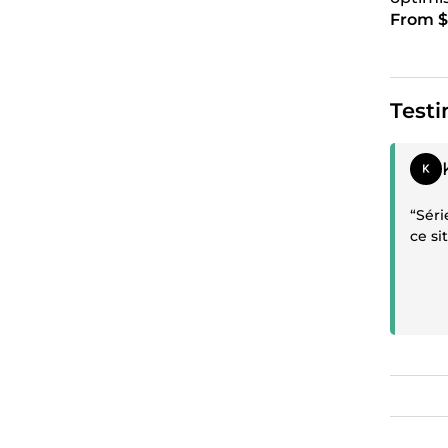
From $
Testi
Posit
“Séri
ce si