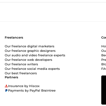
référencement n
Je recommande v
Freelancers
Co
Our freelance digital marketers
Ho
Our freelance graphic designers
Ou
Our audio and video freelance experts
Be
Our freelance web developers
Pr
Our freelance writers
Bl
Our freelance social media experts
FA
Our best freelancers
Partners
Insurance by Hiscox
Payments by PayPal Braintree