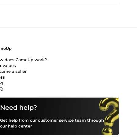
aturel.
ivement ses services.”
meUp
w does ComeUp work?
r values
come a seller
ess
og
Q
Need help?
Get help from our customer service team through
our
help center