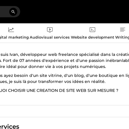
ital marketing
Audiovisual services
Website development
Writin
e suis Ivan, développeur web freelance spécialisé dans la créa
. Fort de 07 années d'expérience et d'une passion inébranlab
ire idéal pour donner vie à vos projets numériques.
 ayez besoin d'un site vitrine, d'un blog, d'une boutique en 
ues, je suis là pour transformer vos idées en réalité.
OI CHOISIR UNE CREATION DE SITE WEB SUR MESURE ?
monde où la présence en ligne est devenue essentielle pour to
er avec un site Web qui reflète parfaitement votre identité et
n de site Web sur mesure offre plusieurs avantages :
alisation complète : Chaque aspect de votre site est conçu po
rvices
s couleurs, en passant par les fonctionnalités spécifiques.