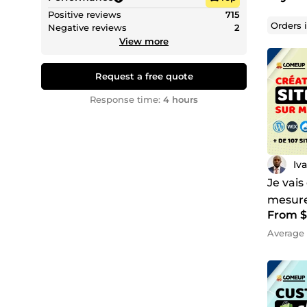
Positive reviews
715
Scalabil
Orders 
Negative reviews
2
fonction
View more
Optimis
référen
Request a free quote
Expérien
Response time:
4 hours
augment
Sécurité
essentie
MES C
Iv
En tant
Je vais
variés 
mesure
WordPre
From $
Drupal
support
Average 
Drupal 
Shopify
PrestaS