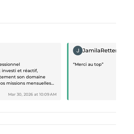
Positive review
JamilaRetter2
fessionnel
“Merci au top”
investi et réactif,
aitement son domaine
Nos missions mensuelles
s d’excellentes
Mar 30, 2026 at 10:09 AM
Mar 5
ui nous conduit à
 collaboration chaque
ues subies par le site, il a
pidement afin d’en
rité, tout en poursuivant
reux d’optimisation du