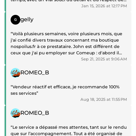
standards shopify je recommande sans hésiter pour
Jan 15, 2026 at 12:17 PM
tout projet sérieux qui demande rigueur efficacité et
Positive review
sens du branding”
gelly
“Voilà plusieurs semaines, voire plusieurs mois, que
j'ai confié divers travaux concernant ma boutique
nospoilus.fr à ce prestataire. John est différent de
ceux que j'ai pu employer sur Comeup : d'abord il
analyse, ensuite il délivre un projet écrit, quand il a
Sep 21, 2025 at 9:06 AM
terminé il fait un rapport sur ses actions et il
Positive review
démontre par un avant après son travail. Pour les
ROMEO_B
profanes comme moi, cela permet d'être rassuré sur
la qualité de ses actions. Enfin, il n'est pas avare de
“Vendeur réactif et efficace, je recommande 100%
conseils et d'aides sortant parfois du cadre de sa
ses services”
mission. Merci encore John pour votre collaboration”
Aug 18, 2025 at 11:55 PM
Positive review
ROMEO_B
“Le service a dépassé mes attentes, tant sur le rendu
que sur l’accompagnement. Tout a été organisé de