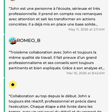
“John est une personne à l’écoute, sérieuse et très
professionnelle. Il prend en compte nos remarques
avec attention et sait les transformer en actions
concrètes. Il a déjà mis en place une base solide
pour mon nouveau site, et dans la page-speed, la
May 11, 2026 at 2:11 AM
plupart des indicateurs sont déjà au vert. Je ne peux
Positive review
que recommander vivement ses services.”
ROMEO_B
“Troisième collaboration avec John et toujours la
même qualité de travail. Il fait preuve d’un grand
professionnalisme et ses conseils sont toujours
pertinents et bien expliqués. Grâce à son analyse et
à ses recommandations, je me sens beaucoup plus
Mar 16, 2026 at 8:42 AM
confiant pour lancer mon projet e-commerce. Merci
Positive review
encore pour votre sérieux et votre disponibilité.”
“Collaboration au top depuis le début. John a
toujours été réactif, professionnel et précis dans
l'exécution. Chaque étape a été livrée dans les
temps, avec un vrai souci du détail et du respect des