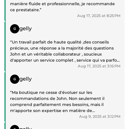
manière fluide et professionnelle, je recommande
ce prestataire.”
Aug 17, 2025 at 8:25 PM
Positive review
gelly
“Un travail parfait de haute qualité ,des conseils
précieux, une réponse a la majorité des questions
John et un véritable collaborateur , soucieux
d'apporter un service complet , service qui va parfois
bien au delà du sujet de la prestation .Merci encore
Aug 17, 2025 at 3:16 PM
pour votre travail et votre implication a la réussite de
Positive review
ce projet”
gelly
“Ma boutique ne cesse d'évoluer sur les
recommandations de John. Non seulement il
comprend parfaitement mes besoins, mais il
m'apporte son expertise en matière de
développement, c'est désormais avec la plus grande
Aug 9, 2025 at 3:12 PM
des confiances que je lui confie la moindre tâche à
Positive review
effectuer sur ma boutique, et qu'il la réalise avec un