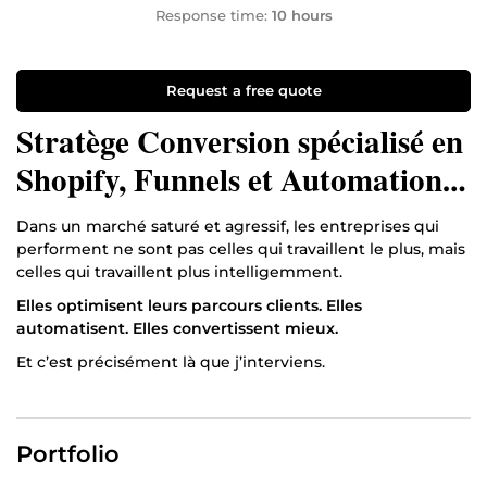
Response time:
10 hours
Request a free quote
Stratège Conversion spécialisé en
Shopify, Funnels et Automations
haut de gamme.
Dans un marché saturé et agressif, les entreprises qui
performent ne sont pas celles qui travaillent le plus, mais
celles qui travaillent plus intelligemment.
Elles optimisent leurs parcours clients.
Elles
automatisent.
Elles convertissent mieux.
Et c’est précisément là que j’interviens.
Je m'appelle
John
et je suis Stratège Conversion,
spécialisé en Funnels de Vente, Boutiques Shopify
Premium, et Automatisations avancées (Make, Zapier,
Portfolio
ChatGPT).