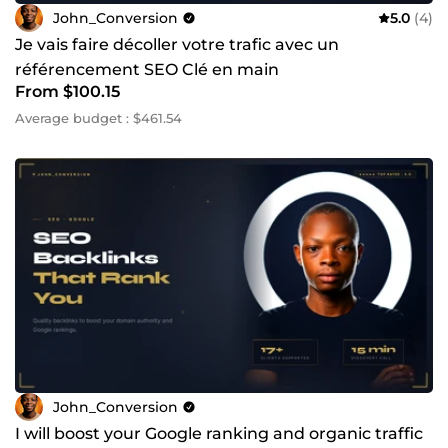
Je peux réaliser un audit rapide pour identifier vos leviers
John_Conversion
5.0
(4)
de croissance et vous proposer une stratégie claire et
Je vais faire décoller votre trafic avec un
actionnable.
référencement SEO Clé en main
From $100.15
Average budget : $461.54
John_Conversion
I will boost your Google ranking and organic traffic