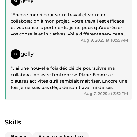
gelly
professionnalisme exemplaire. Dommage qu'il soit si
loin pour l'inviter prendre un pot.🍯 Vous avez un
“Encore merci pour votre travail et votre en
projet? n'hésitez pas, il ne peut pas vous décevoir”
collaboration à mon projet. Votre travail est efficace
et vos conseils pertinents, je ne peux qu'apprécier
vos conseils et initiatives. Voila différents services sur
lesquels j'ai souhaité votre intervention, et je me
Aug 9, 2025 at 10:59 AM
réjouit de ce choix face au nombreuses offres ,qui
Positive review
m'était offertes”
gelly
“J'ai une nouvelle fois décidé de poursuivre ma
collaboration avec l'entreprise Plane-Ecom sur
d'autres activités qu'il semblait maîtriser. Encore une
fois je ne suis pas déçu de son travail ni de ses
conseils. Pour vous en rendre compte, ma boutique
Aug 7, 2025 at 3:32 PM
est visible sur : www.nospoilus.fr Merci de lui faire
confiance c'est un gage de securité pour vous”
Skills
Shopify
Emailing automation