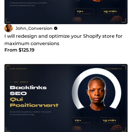
Orientation résultats : objectifs chiffrés, décisions basées
sur données.
Collaboration premium : sélective, avec des clients
John_Conversion
sérieux, prêts à avancer.
I will redesign and optimize your Shopify store for
🔥 Pour qui je suis le bon partenaire
maximum conversions
Entrepreneurs e-commerce qui veulent professionnaliser
From $125.19
leur marque
Créateurs digitaux qui veulent automatiser et scaler
Marques qui veulent augmenter leur taux de conversion,
panier moyen ou LTV
📈 Passer au niveau supérieur
Si vous cherchez un exécutant pas cher, je ne suis pas la
bonne personne.
Mais si vous cherchez un expert qui structure, optimise et
augmente vos performances, alors envoyez-moi un
message.