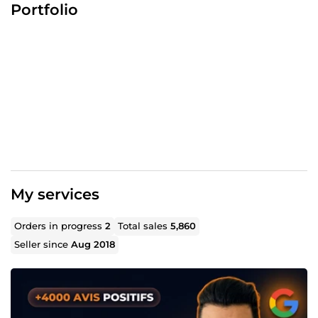
ligne, à attirer un trafic qualifié et à augmenter leur
Portfolio
chiffre d’affaires grâce à des
stratégies SEO
performantes
et sur-mesure.
👀 Mes services
Audit SEO 360° 🔄 :
Analyse complète (technique, on-
site, off-site) pour identifier les points d’amélioration
de votre site.
Audit sémantique 📓 :
Étude approfondie du contenu
et des mots clés pour aligner votre site sur les
attentes des utilisateurs et des moteurs de
recherche.
My services
Audit Netlinking 🔗 :
Analyse du nombre et de la
qualité des backlinks, des sites référents et des
Orders in progress
2
Total sales
5,860
ancres.
Seller since
Aug 2018
Audit technique ⚙️ :
Vérification des aspects
techniques (indexation Google, vitesse de
chargement, optimisation des pages).
Analyse concurrence 🕶️ :
Benchmarking des
concurrents (mots clés, positionnement, netlinking)