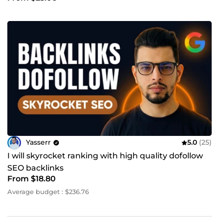
Yasserr
5.0
(25)
I will skyrocket ranking with high quality dofollow
SEO backlinks
From $18.80
Average budget : $236.76