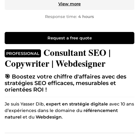
View more
Response time:
4 hours
Request a free quote
Consultant SEO |
PROFESSIONAL
Copywriter | Webdesigner
🎯 Boostez votre chiffre d'affaires avec des
stratégies SEO efficaces, mesurables et
orientées ROI !
Je suis Yasser Dib,
expert en stratégie digitale
avec 10 ans
d’expériences dans le domaine du
référencement
naturel
et du
Webdesign
.
Actif sur ComeUp depuis 2018, j’ai aidé plusieurs
centaines d'entreprises à renforcer leur présence en