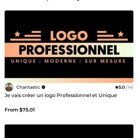
Chan, fabriqué en France avec des racines à Hong Kong. Je
crée depuis 2018 en tant que freelance. Chantastic a
transformé plus de 600 projets de vidéos créatives en
métamorphosant vos messages sous forme d'animations
percutantes. Chaque projet est entièrement fait-maison
pour refléter l’univers et les besoins uniques de chaque
client. Contactez-moi pour discuter de votre projet et je
vous répondrai rapidement.
Chantastic
5.0
(14)
Je vais créer un logo Professionnel et Unique
From $75.01