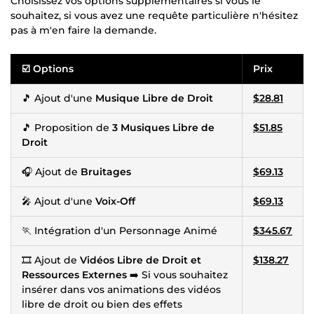
Choisissez vos options supplémentaires si vous le
souhaitez, si vous avez une requête particulière n'hésitez
pas à m'en faire la demande.
☑️ Options
Prix
🎵 Ajout d'une
Musique Libre de Droit
$28.81
🎵 Proposition de
3 Musiques Libre de
$51.85
Droit
🎧 Ajout de
Bruitages
$69.13
🎤 Ajout d'une
Voix-Off
$69.13
🏃 Intégration d'un Personnage Animé
$345.67
🎞 Ajout de
Vidéos Libre de Droit et
$138.27
Ressources Externes
➡️ Si vous souhaitez
insérer dans vos animations des vidéos
libre de droit ou bien des effets