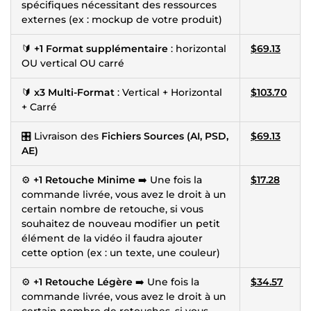
spécifiques nécessitant des ressources
externes (ex : mockup de votre produit)
🔰
+1 Format supplémentaire
: horizontal
$69.13
OU vertical OU carré
🔰
x3 Multi-Format
: Vertical + Horizontal
$103.70
+ Carré
🎛 Livraison des
Fichiers Sources (AI, PSD,
$69.13
AE)
⚙️
+1 Retouche Minime
➡️ Une fois la
$17.28
commande livrée, vous avez le droit à un
certain nombre de retouche, si vous
souhaitez de nouveau modifier un petit
élément de la vidéo il faudra ajouter
cette option (ex : un texte, une couleur)
⚙️
+1 Retouche Légère
➡️ Une fois la
$34.57
commande livrée, vous avez le droit à un