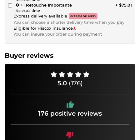
⚙️ +1 Retouche Importante
+ $75.01
No extra time
Express delivery available
EXPRESS DELIVERY
You can choose a shorter delivery time when you pay
Eligible for Hiscox insurance
You can insure your order during payment
Buyer reviews
5.0
(176)
176 positive reviews