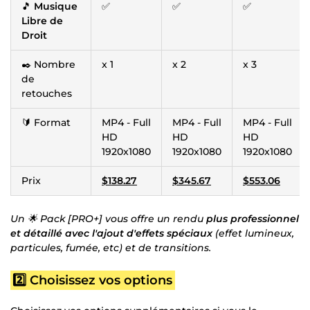
🎵
Musique
✅
✅
✅
Libre de
Droit
✒️ Nombre
x 1
x 2
x 3
de
retouches
🔰 Format
MP4 - Full
MP4 - Full
MP4 - Full
HD
HD
HD
1920x1080
1920x1080
1920x1080
Prix
$138.27
$345.67
$553.06
Un 🌟 Pack [PRO+] vous offre un rendu
plus professionnel
et détaillé avec l'ajout d'effets spéciaux
(effet lumineux,
particules, fumée, etc) et de transitions.
2️⃣ Choisissez vos options