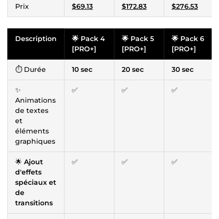
Prix
$69.13
$172.83
$276.53
Description
🌟 Pack 4
🌟 Pack 5
🌟 Pack 6
[PRO+]
[PRO+]
[PRO+]
⏱ Durée
10 sec
20 sec
30 sec
✨
✅
✅
✅
Animations
de textes
et
éléments
graphiques
🌟
Ajout
✅
✅
✅
d'effets
spéciaux et
de
transitions