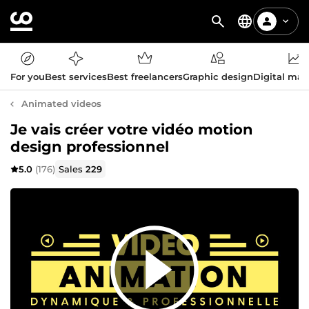
For you
Best services
Best freelancers
Graphic design
Digital mar
Animated videos
Je vais créer votre vidéo motion
design professionnel
5.0
(176)
Sales
229