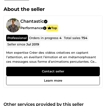
About the seller
Chantastic
Performance
Top
Professional
Orders in progress
4
Total sales
754
Seller since
Jul 2019
Mon expertise Créer des vidéos créatives en captant
l’attention, en éveillant l’émotion et en métamorphosant
ces messages sous forme d'animations percutantes. Ce
que je vous propose : -Vidéo explicative &amp; motion
design -Spot publicitaire &amp; vidéo corporate -Montage
Contact seller
vidéo professionnel -Animation logo &amp; intro/outro -
Contenu vidéo pour réseaux sociaux (Instagram, YouTube,
Learn more
TikTok…) Mon expérience Fort d'une expérience auprès de
grandes marques comme Activision, Webedia et LVMH, je
mets aujourd'hui mon expertise au service des particuliers,
startups, PME et grandes entreprises, quel que soit votre
secteur d'activité. Qui est Chantastic ? Je suis Ludovic
Other services provided by this seller