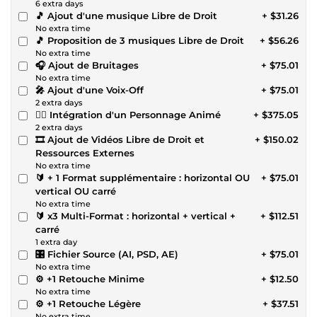
6 extra days
🎵 Ajout d'une musique Libre de Droit
+ $31.26
No extra time
🎵 Proposition de 3 musiques Libre de Droit
+ $56.26
No extra time
🎧 Ajout de Bruitages
+ $75.01
No extra time
🎤 Ajout d'une Voix-Off
+ $75.01
2 extra days
🏃‍♂️ Intégration d'un Personnage Animé
+ $375.05
2 extra days
🎞 Ajout de Vidéos Libre de Droit et
+ $150.02
Ressources Externes
No extra time
🔰 + 1 Format supplémentaire : horizontal OU
+ $75.01
vertical OU carré
No extra time
🔰 x3 Multi-Format : horizontal + vertical +
+ $112.51
carré
1 extra day
🎛 Fichier Source (AI, PSD, AE)
+ $75.01
No extra time
⚙️ +1 Retouche Minime
+ $12.50
No extra time
⚙️ +1 Retouche Légère
+ $37.51
No extra time