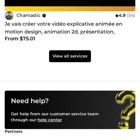
Chantastic
4.9
(54)
Je vais créer votre vidéo explicative animée en
motion design, animation 2d, présentation,
From $75.01
publicité
View all services
Need help?
Get help from our customer service team
through our
help center
Partners