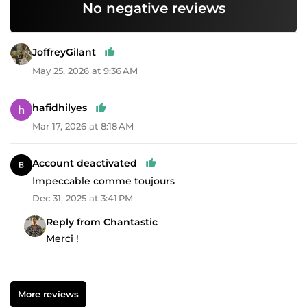
No negative reviews
JoffreyGilant
May 25, 2026 at 9:36 AM
hafidhilyes
Mar 17, 2026 at 8:18 AM
Account deactivated
Impeccable comme toujours
Dec 31, 2025 at 3:41 PM
Reply from Chantastic
Merci !
More reviews