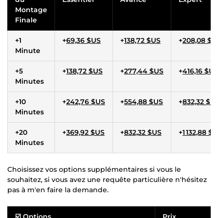
Montage
Finale
+1
+
69,36 $US
+
138,72 $US
+
208,08 $U
Minute
+5
+
138,72 $US
+
277,44 $US
+
416,16 $U
Minutes
+10
+
242,76 $US
+
554,88 $US
+
832,32 $U
Minutes
+20
+
369,92 $US
+
832,32 $US
+
1 132,88 $
Minutes
Choisissez vos options supplémentaires si vous le
souhaitez, si vous avez une requête particulière n'hésitez
pas à m'en faire la demande.
☑️ Options
Prix