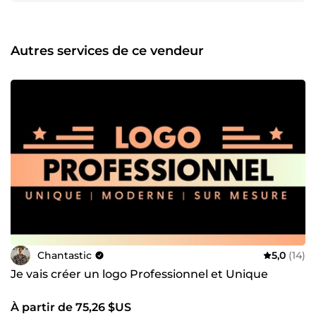
grandes marques comme Activision, Webedia et LVMH, je
mets aujourd'hui mon expertise au service des particuliers,
startups, PME et grandes entreprises, quel que soit votre
secteur d'activité. Qui est Chantastic ? Je suis Ludovic
Autres services de ce vendeur
Chan, fabriqué en France avec des racines à Hong Kong. Je
crée depuis 2018 en tant que freelance. Chantastic a
transformé plus de 600 projets de vidéos créatives en
métamorphosant vos messages sous forme d'animations
percutantes. Chaque projet est entièrement fait-maison
pour refléter l’univers et les besoins uniques de chaque
client. Contactez-moi pour discuter de votre projet et je
vous répondrai rapidement.
Chantastic
5,0
(14)
Je vais créer un logo Professionnel et Unique
À partir de 75,26 $US