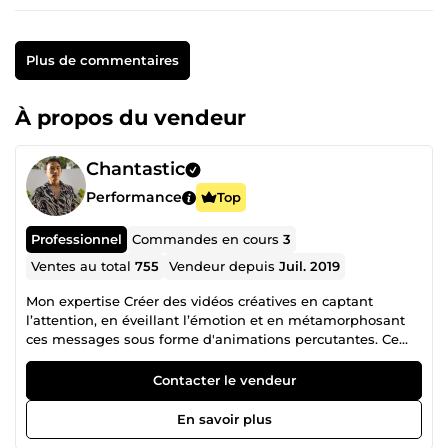
Plus de commentaires
À propos du vendeur
Chantastic
Performance
Top
Professionnel
Commandes en cours
3
Ventes au total
755
Vendeur depuis
Juil. 2019
Mon expertise Créer des vidéos créatives en captant
l’attention, en éveillant l’émotion et en métamorphosant
ces messages sous forme d'animations percutantes. Ce
que je vous propose : -Vidéo explicative &amp; motion
design -Spot publicitaire &amp; vidéo corporate -Montage
Contacter le vendeur
vidéo professionnel -Animation logo &amp; intro/outro -
Contenu vidéo pour réseaux sociaux (Instagram, YouTube,
En savoir plus
TikTok…) Mon expérience Fort d'une expérience auprès de