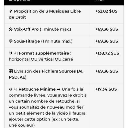
🎵 Proposition de
3 Musiques Libre
+
52,02 $US
de Droit
🎤
Voix-Off Pro
(1 minute max.)
+
69,36 $US
💬
Sous-Titrage
(1 minute max.)
+
69,36 $US
🔰
+1 Format supplémentaire
:
+
138,72 $US
horizontal OU vertical OU carré
🎛 Livraison des
Fichiers Sources (AI,
+
69,36 $US
PSD, AE)
⚙️
+1 Retouche Minime
➡️ Une fois la
+
17,34 $US
commande livrée, vous avez le droit à
un certain nombre de retouche, si
vous souhaitez de nouveau modifier
un petit élément de la vidéo il faudra
ajouter cette option (ex : un texte,
une couleur)