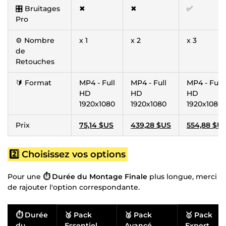
🎛️ Bruitages
✖
✖
✅
Pro
⚙️ Nombre
x 1
x 2
x 3
de
Retouches
🔰 Format
MP4 - Full
MP4 - Full
MP4 - Full
HD
HD
HD
1920x1080
1920x1080
1920x1080
Prix
75,14 $US
439,28 $US
554,88 $U
2️⃣ Choisissez vos options
Pour une
⏱ Durée du Montage Finale
plus longue, merci
de rajouter l'option correspondante.
⏱ Durée
🥉 Pack
🥈 Pack
🥇 Pack
du
Essentiel
Avancé
Expert