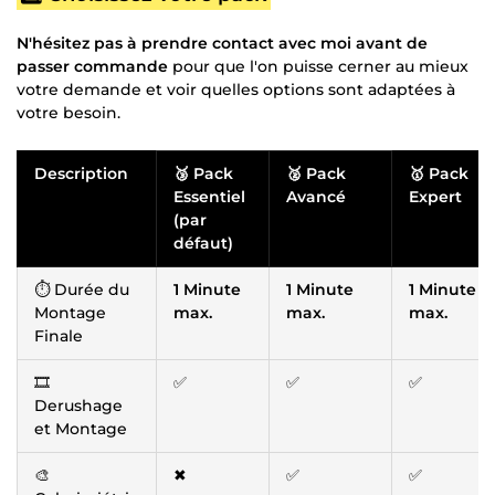
N'hésitez pas à prendre contact avec moi avant de
passer commande
pour que l'on puisse cerner au mieux
votre demande et voir quelles options sont adaptées à
votre besoin.
Description
🥉 Pack
🥈 Pack
🥇 Pack
Essentiel
Avancé
Expert
(par
défaut)
⏱ Durée du
1 Minute
1 Minute
1 Minute
Montage
max.
max.
max.
Finale
🎞
✅
✅
✅
Derushage
et Montage
🎨
✖
✅
✅