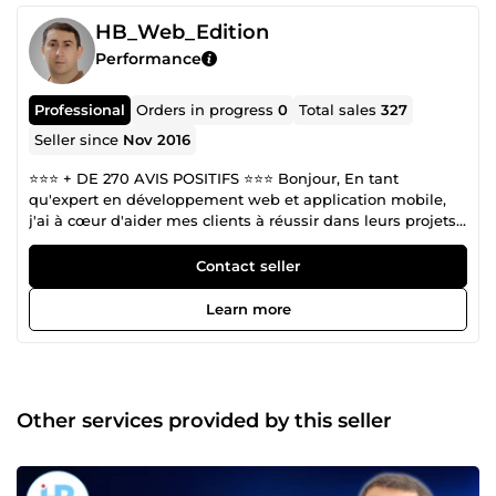
HB_Web_Edition
Performance
Professional
Orders in progress
0
Total sales
327
Seller since
Nov 2016
⭐️⭐️⭐️ + DE 270 AVIS POSITIFS ⭐️⭐️⭐️ Bonjour, En tant
qu'expert en développement web et application mobile,
j'ai à cœur d'aider mes clients à réussir dans leurs projets
en ligne. Fort de mon expérience et de mes compétences,
je mets tout en œuvre pour vous offrir un service de
Contact seller
qualité qui réponde à vos besoins et vos attentes. Je suis
convaincu que la réussite de mes clients est ma propre
Learn more
réussite. C'est pourquoi, je suis totalement engagé à vous
offrir un service professionnel et personnalisé pour la
réalisation de vos projets. Ma mission est de comprendre
vos besoins et vos objectifs, afin de vous offrir des
solutions innovantes et efficaces qui répondent à vos
Other services provided by this seller
attentes. Que vous ayez besoin d'un site web, d'une
stratégie de marketing digital, d'une optimisation de votre
référencement, ou de toute autre aide en ligne, je suis là
pour vous. Je m'engage à fournir des résultats de qualité