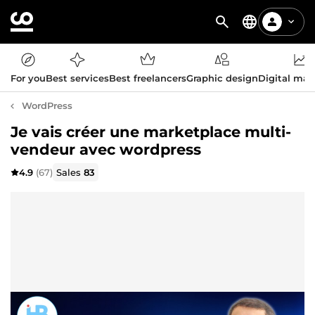
For you
Best services
Best freelancers
Graphic design
Digital mar
WordPress
Je vais créer une marketplace multi-
vendeur avec wordpress
4.9
(67)
Sales
83