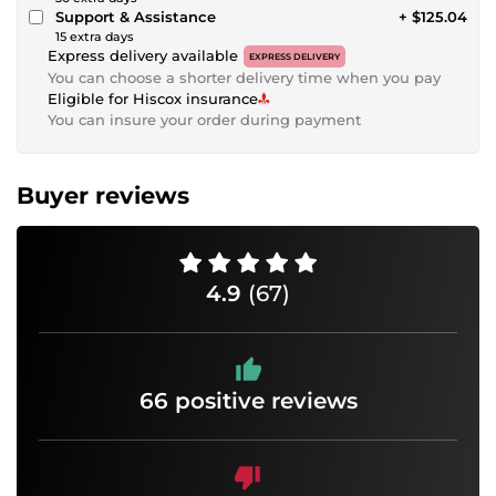
Support & Assistance
+ $125.04
15 extra days
Express delivery available
EXPRESS DELIVERY
You can choose a shorter delivery time when you pay
Eligible for Hiscox insurance
You can insure your order during payment
Buyer reviews
4.9
(67)
66 positive reviews