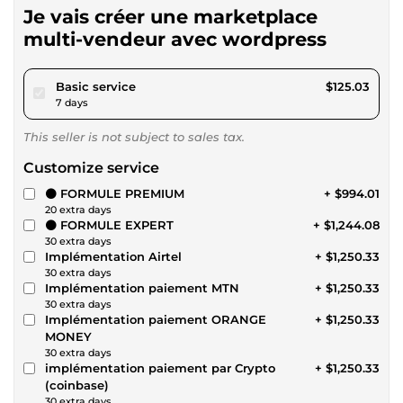
Je vais créer une marketplace
multi-vendeur avec wordpress
pour $115.24
Basic service
$125.03
7 days
This seller is not subject to sales tax.
Customize service
⚫ FORMULE PREMIUM
+ $994.01
20 extra days
⚫ FORMULE EXPERT
+ $1,244.08
30 extra days
Implémentation Airtel
+ $1,250.33
30 extra days
Implémentation paiement MTN
+ $1,250.33
30 extra days
Implémentation paiement ORANGE
+ $1,250.33
MONEY
30 extra days
implémentation paiement par Crypto
+ $1,250.33
(coinbase)
30 extra days