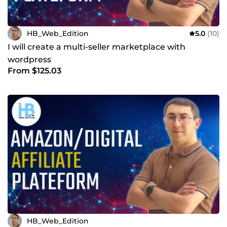
HB_Web_Edition
5.0
(10)
I will create a multi-seller marketplace with
wordpress
From $125.03
HB_Web_Edition