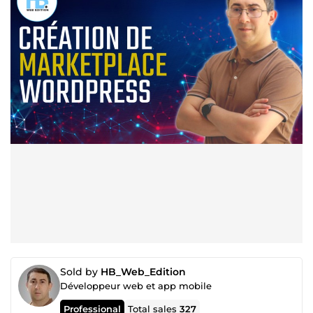
Sold by
HB_Web_Edition
Développeur web et app mobile
Professional
Total sales
327