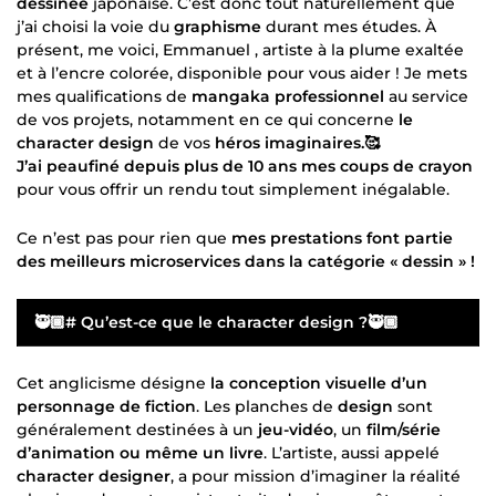
dessinée
japonaise. C’est donc tout naturellement que
j’ai choisi la voie du
graphisme
durant mes études. À
présent, me voici, Emmanuel , artiste à la plume exaltée
et à l’encre colorée, disponible pour vous aider ! Je mets
mes qualifications de
mangaka professionnel
au service
de vos projets, notamment en ce qui concerne
le
character design
de vos
héros imaginaires.🥰
J’ai peaufiné depuis plus de 10 ans mes coups de crayon
pour vous offrir un rendu tout simplement inégalable.
Ce n’est pas pour rien que
mes prestations font partie
des meilleurs microservices dans la catégorie « dessin » !
🥷🏾# Qu’est-ce que le character design ?🥷🏾
Cet anglicisme désigne
la conception visuelle d’un
personnage de fiction
. Les planches de
design
sont
généralement destinées à un
jeu-vidéo
, un
film/série
d’animation ou même un livre
. L’artiste, aussi appelé
character designer
, a pour mission d’imaginer la réalité