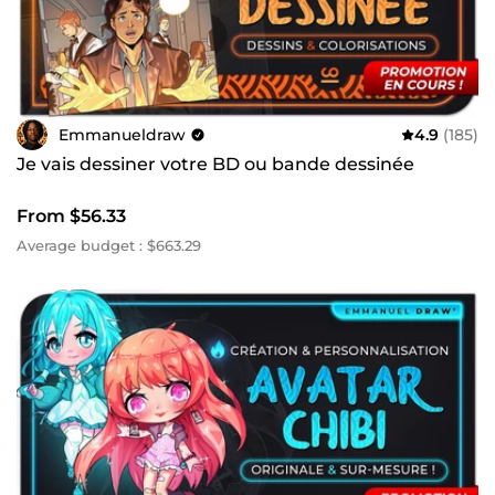
réalise tout style de visuel. Vous choisissez l’inspiration, et
j’exécute. Mes clients me félicitent souvent pour mon
travail qui les étonne dans le bon sens, car j’aime aller
bien au-delà de leurs attentes. 💕
Emmanueldraw
4.9
(185)
Je vais dessiner votre BD ou bande dessinée
From $56.33
Average budget : $663.29