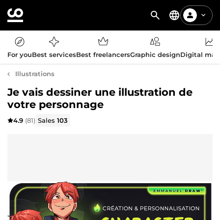
For you
Best services
Best freelancers
Graphic design
Digital mar
Illustrations
Je vais dessiner une illustration de
votre personnage
4.9
(81)
Sales
103