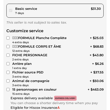
pour $28.84
Basic service
$31.30
7 days
This seller is not subject to sales tax.
Customize service
🧙🏽‍♂️FORMULE Planche Complète
+ $25.03
4 extra days
🧝🏽‍♂️FORMULE CORPS ET ÂME
+ $68.83
12 extra days
FICHE PERSONNAGE
+ $43.80
2 extra days
Arrière plan
+ $6.26
1 extra day
Fichier source PSD
+ $37.55
3 extra days
Animal de compagnie
+ $50.06
3 extra days
15 personnages en couleur
+ $463.09
15 extra days
Express delivery available
EXPRESS DELIVERY
You can choose a shorter delivery time when you pay
Eligible for Hiscox insurance