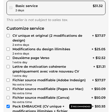
pour $28.86
Basic service
$31.32
2 days
This seller is not subject to sales tax.
Customize service
CV unique et original (2 modifications de
+ $37.57
design)
2 extra days
Modifications du design illimitées
+ $25.05
2 extra days
Deuxième page Verso
+ $12.52
1 extra day
Lettre de motivation cohérente
+ $31.31
graphiquement avec votre nouveau CV
1 extra day
Fichier source modifiable (Adobe Indesign)
+ $37.57
No extra time
Fichier source modifiable (Pages sur Mac)
+ $50.09
No extra time
Fichier source modifiable (Canva)
+ $50.09
No extra time
Pack EMBAUCHE (CV unique +
+ $93.93
RECOMMENDED
modifications illimitées + fichier