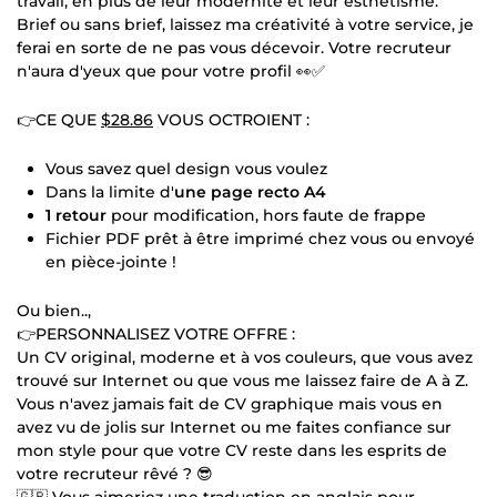
travail, en plus de leur modernité et leur esthétisme.
Brief ou sans brief, laissez ma créativité à votre service, je
ferai en sorte de ne pas vous décevoir. Votre recruteur
n'aura d'yeux que pour votre profil 👀✅
👉CE QUE
$28.86
VOUS OCTROIENT :
Vous savez quel design vous voulez
Dans la limite d'
une page recto A4
1 retour
pour modification, hors faute de frappe
Fichier PDF prêt à être imprimé chez vous ou envoyé
en pièce-jointe !
Ou bien..,
👉PERSONNALISEZ VOTRE OFFRE :
Un CV original, moderne et à vos couleurs, que vous avez
trouvé sur Internet ou que vous me laissez faire de A à Z.
Vous n'avez jamais fait de CV graphique mais vous en
avez vu de jolis sur Internet ou me faites confiance sur
mon style pour que votre CV reste dans les esprits de
votre recruteur rêvé ? 😎
🇬🇧 Vous aimeriez une traduction en anglais pour