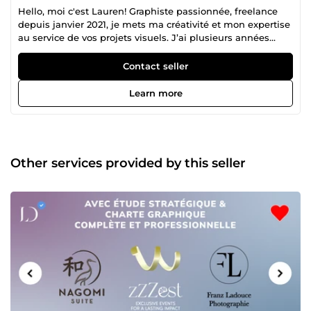
Hello, moi c'est Lauren! Graphiste passionnée, freelance
depuis janvier 2021, je mets ma créativité et mon expertise
au service de vos projets visuels. J’ai plusieurs années
d’expérience en communication visuelle, ce qui me
permet de comprendre vos besoins et vos objectifs
Contact seller
business 📈 Je travaille sur la suite Adobe (Photoshop,
Illustrator, InDesign…) et réalise tout type d’infographie :
Learn more
logo, identité visuelle, flyer, affiche, visuels réseaux sociaux,
supports print &amp; web, branding, etc. Créativité,
réactivité et professionnalisme sont au cœur de mon
travail. Confiez-moi votre projet graphique et je m’engage
à vous livrer un résultat soigné, efficace et sur-mesure. 📩
Other services provided by this seller
Disponible 24/7 et à l’écoute, n’hésitez pas à me contacter
pour discuter de votre projet : je me ferai un plaisir de vous
accompagner ! A bientôt, Lauren