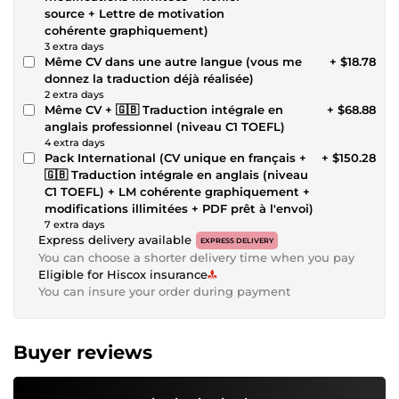
source + Lettre de motivation
cohérente graphiquement)
3 extra days
Même CV dans une autre langue (vous me
+ $18.78
donnez la traduction déjà réalisée)
2 extra days
Même CV + 🇬🇧 Traduction intégrale en
+ $68.88
anglais professionnel (niveau C1 TOEFL)
4 extra days
Pack International (CV unique en français +
+ $150.28
🇬🇧 Traduction intégrale en anglais (niveau
C1 TOEFL) + LM cohérente graphiquement +
modifications illimitées + PDF prêt à l'envoi)
7 extra days
Express delivery available
EXPRESS DELIVERY
You can choose a shorter delivery time when you pay
Eligible for Hiscox insurance
You can insure your order during payment
Buyer reviews