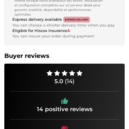
même lorsque votre ordinateur est éteint. Installation
et configuration complètes sur un serveur dédié pour
garantir stabilité, disponibilité et performances
optimales.
Express delivery available
EXPRESS DELIVERY
You can choose a shorter delivery time when you pay
Eligible for Hiscox insurance
You can insure your order during payment
Buyer reviews
5.0
(14)
14 positive reviews