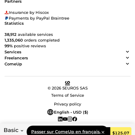
Partners
Insurance by Hiscox
Payments by PayPal Braintree
Statistics
38,912
available services
1,335,060
orders completed
99%
positive reviews
Services
Freelancers
ComeUp
© 2026 5EUROS SAS
Terms of Service
Privacy policy
English • USD ($)
Basic
Passer sur ComeUp en français.
Order
$125.07