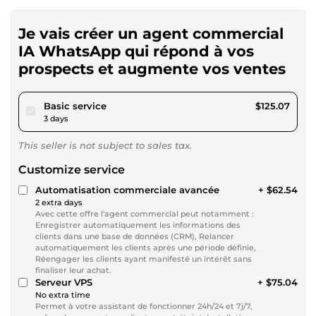
Je vais créer un agent commercial
IA WhatsApp qui répond à vos
prospects et augmente vos ventes
pour $115.27
Basic service
$125.07
3 days
This seller is not subject to sales tax.
Customize service
Automatisation commerciale avancée
+ $62.54
2 extra days
Avec cette offre l'agent commercial peut notamment :
Enregistrer automatiquement les informations des
clients dans une base de données (CRM), Relancer
automatiquement les clients après une période définie,
Réengager les clients ayant manifesté un intérêt sans
finaliser leur achat.
Serveur VPS
+ $75.04
No extra time
Permet à votre assistant de fonctionner 24h/24 et 7j/7,