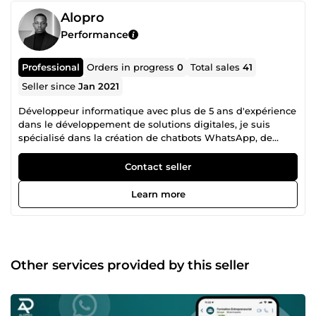
Alopro
Performance
Professional
Orders in progress
0
Total sales
41
Seller since
Jan 2021
Développeur informatique avec plus de 5 ans d'expérience
dans le développement de solutions digitales, je suis
spécialisé dans la création de chatbots WhatsApp, de
scripts, de sites Internet et d'applications mobiles. Je
collabore avec des entreprises de divers secteurs pour
Contact seller
réaliser des projets innovants à portée internationale.
🔸🔸🔸🔸🔸 Mes principales compétences couvrent les
Learn more
domaines suivants : 🔹 Conception et développement de
chatbots WhatsApp en utilisant des technologies telles
que WAutoChat, BotPress et ManyChat. 🔹 Automatisation
des flux de travail et optimisation des interactions
utilisateurs grâce à des outils avancés tels que Make,
Other services provided by this seller
Zapier et ChatGPT. 🔹 Création de sites Internet et
d'applications mobiles en s'appuyant sur des technologies
comme WordPress, Shopify, PHP, Java, Flutter, Python et
Node.js. 🔹 Élaboration de solutions robustes et évolutives,