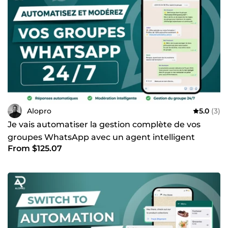
améliorant l'expérience utilisateur et maximisant
l'efficacité opérationnelle. 🔹 Intégration de scripts pour
automatiser les processus et enrichir les fonctionnalités
des applications. 🔸🔸🔸🔸🔸 Confiez-moi votre projet pour
bénéficier d'une expertise technique qui vous garantira
des résultats optimaux.
Alopro
5.0
(3)
Je vais automatiser la gestion complète de vos
groupes WhatsApp avec un agent intelligent
From $125.07