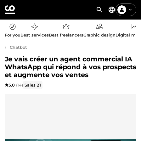
For you
Best services
Best freelancers
Graphic design
Digital mar
Chatbot
Je vais créer un agent commercial IA
WhatsApp qui répond à vos prospects
et augmente vos ventes
5.0
(14)
Sales
21