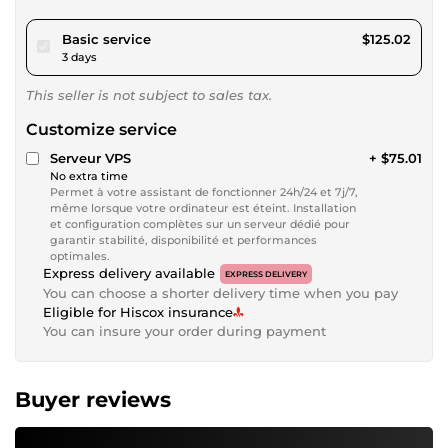
pour $115.22
Basic service
$125.02
3 days
This seller is not subject to sales tax.
Customize service
Serveur VPS
+ $75.01
No extra time
Permet à votre assistant de fonctionner 24h/24 et 7j/7,
même lorsque votre ordinateur est éteint. Installation
et configuration complètes sur un serveur dédié pour
garantir stabilité, disponibilité et performances
optimales.
Express delivery available
EXPRESS DELIVERY
You can choose a shorter delivery time when you pay
Eligible for Hiscox insurance
You can insure your order during payment
Buyer reviews