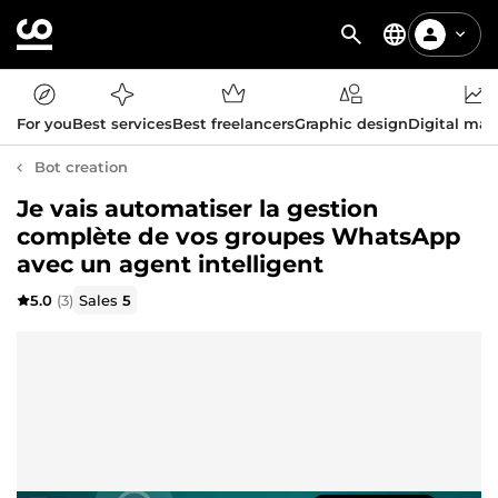
For you
Best services
Best freelancers
Graphic design
Digital mar
Bot creation
Je vais automatiser la gestion
complète de vos groupes WhatsApp
avec un agent intelligent
5.0
(3)
Sales
5