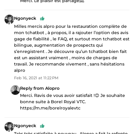
Merci. Le plaisir est partagé🤗.
Ngonyeck
Milles mercis alpro pour la restauration complète de
mon tchatbot , à propos, il a rajouter l’option des avis
gage de fiabilité , le FAQ, et surtout mon tchatbot est
bilingue, augmentation de prospects qui
s’enregistrent . Je découvre qu’un tchatbot bien fait
est un assistant vraiment , moins de charges de
travail. Je recommande vivement , sans hésitations
alpro
Feb 16, 2021 at 11:22 PM
Reply from Alopro
Merci. Ravis de vous avoir satisfait !😊 Je souhaite
bonne suite à Borel Royal VTC.
https://m.me/borelroyalevtc
Ngonyeck
Très très satisfaite à nouveau , Alopro a fait la refonte