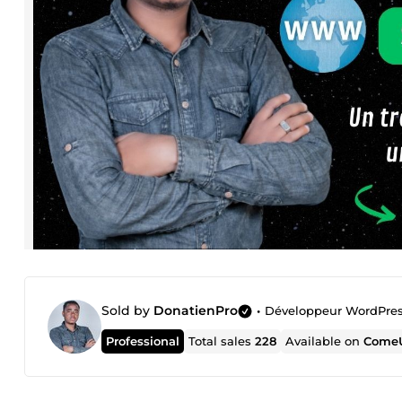
Sold by
DonatienPro
•
Développeur WordPre
Professional
Total sales
228
Available on
ComeU