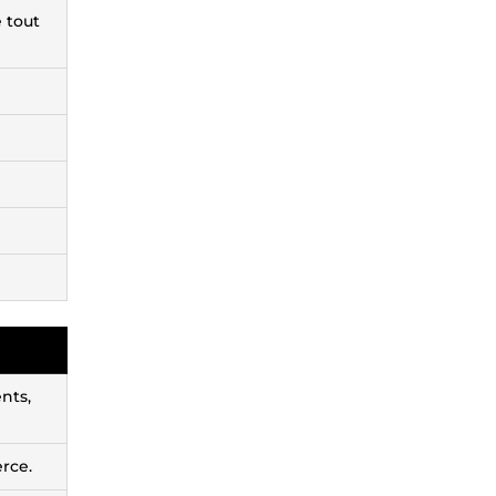
e tout
nts,
rce.