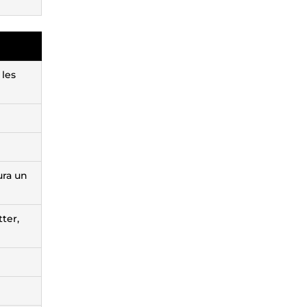
 les
ura un
ter,