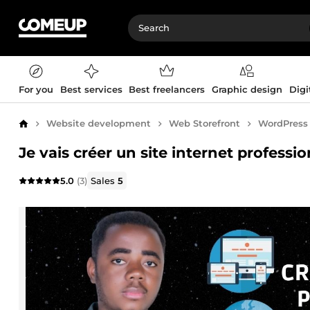
For you
Best services
Best freelancers
Graphic design
Digi
Website development
Web Storefront
WordPress
Home
Je vais créer un site internet profess
5.0
(3)
Sales
5