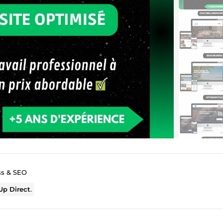
ss & SEO
p Direct
.