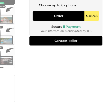
Choose up to 6 options
Order
$18.78
Secure
Payment
Your information is encrypted by TLS
Contact seller