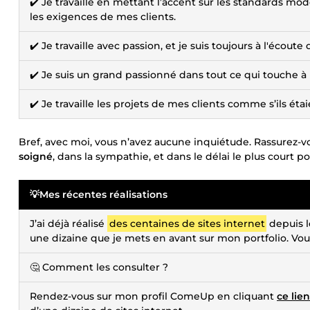
✔️ Je travaille en mettant l’accent sur les standards mod
les exigences de mes clients.
✔️ Je travaille avec passion, et je suis toujours à l'écout
✔️ Je suis un grand passionné dans tout ce qui touche à
✔️ Je travaille les projets de mes clients comme s’ils ét
Bref, avec moi, vous n’avez aucune inquiétude. Rassurez-v
soigné
, dans la sympathie, et dans le délai le plus court po
💡Mes récentes réalisations
J’ai déjà réalisé
des centaines de sites internet
depuis l
une dizaine que je mets en avant sur mon portfolio. Vo
🤔 Comment les consulter ?
Rendez-vous sur mon profil ComeUp en cliquant
ce lien