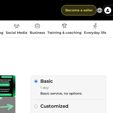
Become a seller
ng
Social Media
Business
Training & coaching
Everyday life
Basic
1 day
Basic service, no options
Customized