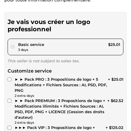
Je vais vous créer un logo
professionnel
pour $23.05
Basic service
$25.01
3 days
This seller is not subject to sales tax.
Customize service
► ► Pack PRO : 3 Propositions de logo + 5
+ $25.01
Modifications + Fichiers Sources : AI, PSD, PDF,
PNG
2 extra days
► ► Pack PREMIUM : 3 Propositions de logo +
+ $62.52
Modifications illimités + Fichiers Sources : AI,
PSD, PDF, PNG + LICENCE (Cession des droits
d'auteur)
2 extra days
►►► Pack VIP : 3 Propositions de logo +
+ $125.02