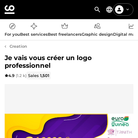
For you
Best services
Best freelancers
Graphic design
Digital mar
Creation
Je vais vous créer un logo
professionnel
4.9
(1.2 k)
Sales
1,501