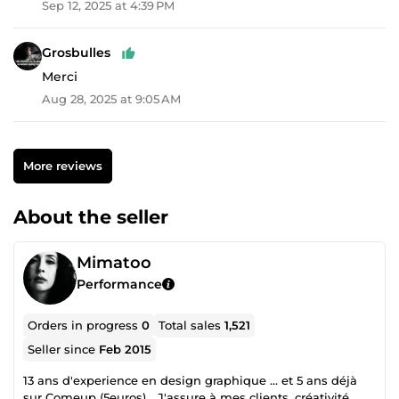
Sep 12, 2025 at 4:39 PM
Grosbulles
Merci
Aug 28, 2025 at 9:05 AM
More reviews
About the seller
Mimatoo
Performance
Orders in progress
0
Total sales
1,521
Seller since
Feb 2015
13 ans d'experience en design graphique ... et 5 ans déjà
sur Comeup (5euros)... J'assure à mes clients, créativité,