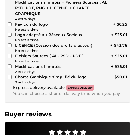
Modifications illimités + Fichiers Sources : AI,
PSD, PDF, PNG + LICENCE + CHARTE
GRAPHIQUE
4 extra days
Favicon du logo
+ $6.25
No extra time
Logo adapté au Réseaux Sociaux
+ $25.01
No extra time
LICENCE (Cession des droits d'auteur)
+ $43.76
No extra time
Fichiers Sources ( AI - PSD - PDF )
+ $25.01
No extra time
Modifications Illimités
+ $25.01
2 extra days
Charte Graphique simplifié du logo
+ $50.01
2 extra days
Express delivery available
EXPRESS DELIVERY
You can choose a shorter delivery time when you pay
Buyer reviews