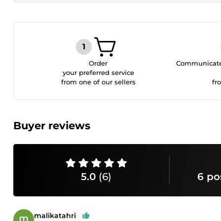
Order
Communicate 
your preferred service
from one of our sellers
fr
Buyer reviews
5.0
(6)
6 po
malikatahri