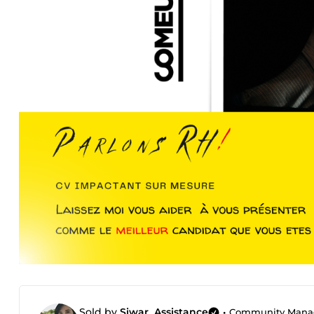
Sold by
Siwar_Assistance
•
Community Manager | 