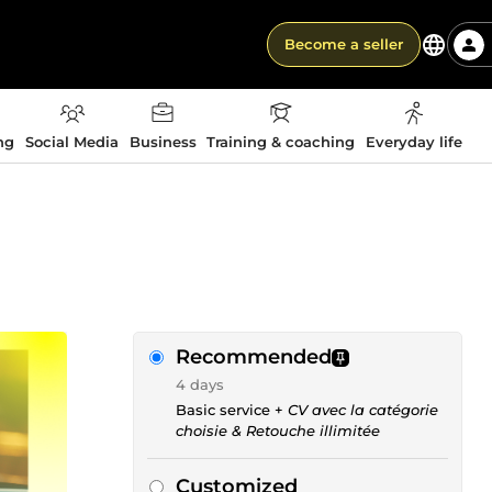
Become a seller
ng
Social Media
Business
Training & coaching
Everyday life
Recommended
4 days
Basic service +
CV avec la catégorie
choisie & Retouche illimitée
Customized