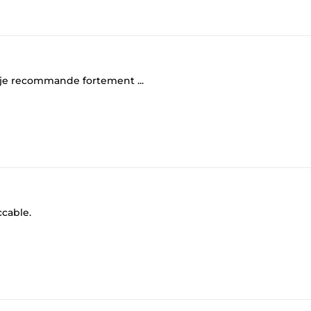
r , je recommande fortement ...
ccable.