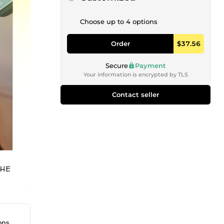
Choose up to 4 options
Order
$37.56
Secure
Payment
Your information is encrypted by TLS
Contact seller
ique