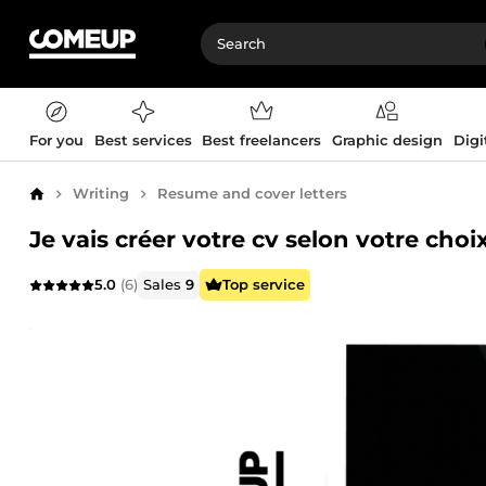
For you
Best services
Best freelancers
Graphic design
Digi
Writing
Resume and cover letters
Home
Je vais créer votre cv selon votre choi
5.0
(6)
Sales
9
Top service