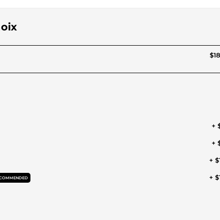
hoix
$18
+ 
+ 
+ $
+ $
COMMENDED