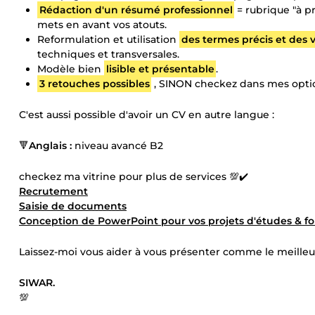
Rédaction d'un résumé professionnel
= rubrique "à pr
mets en avant vos atouts.
Reformulation et utilisation
des termes précis et des 
techniques et transversales.
Modèle bien
lisible et présentable
.
3 retouches possibles
, SINON checkez dans mes optio
C'est aussi possible d'avoir un CV en autre langue :
🔻
Anglais :
niveau avancé B2
checkez ma vitrine pour plus de services 💯✔️
Recrutement
Saisie de documents
Conception de PowerPoint pour vos projets d'études & f
Laissez-moi vous aider à vous présenter comme le meilleu
SIWAR.
💯