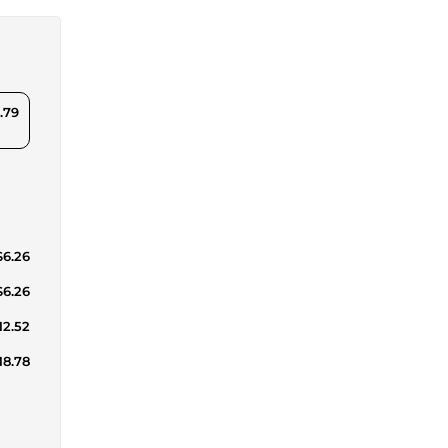
.79
$6.26
$6.26
12.52
18.78