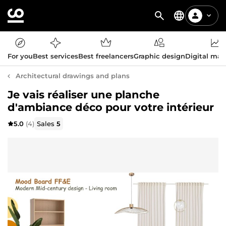
For you
Best services
Best freelancers
Graphic design
Digital mar
Architectural drawings and plans
Je vais réaliser une planche
d'ambiance déco pour votre intérieur
5.0
(4)
Sales
5