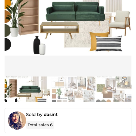
Sold by
dasint
Total sales
6