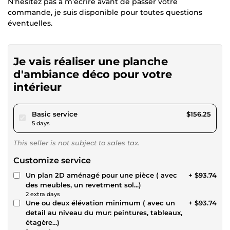
N’hésitez pas à m’écrire avant de passer votre
commande, je suis disponible pour toutes questions
éventuelles.
Je vais réaliser une planche
d'ambiance déco pour votre
intérieur
pour $144.01
Basic service
$156.25
5 days
This seller is not subject to sales tax.
Customize service
Un plan 2D aménagé pour une pièce ( avec
+ $93.74
des meubles, un revetment sol...)
2 extra days
Une ou deux élévation minimum ( avec un
+ $93.74
detail au niveau du mur: peintures, tableaux,
étagère...)