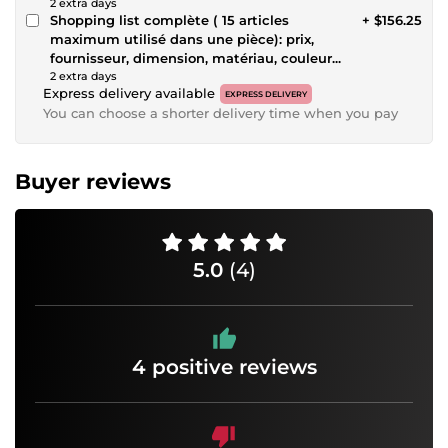
2 extra days
Shopping list complète ( 15 articles
+ $156.25
maximum utilisé dans une pièce): prix,
fournisseur, dimension, matériau, couleur...
2 extra days
Express delivery available
EXPRESS DELIVERY
You can choose a shorter delivery time when you pay
Buyer reviews
5.0
(4)
4 positive reviews