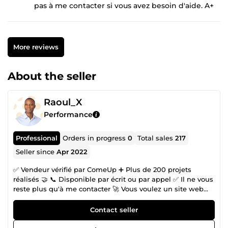
pas à me contacter si vous avez besoin d'aide. A+
More reviews
About the seller
Raoul_X
Performance
Professional
Orders in progress
0
Total sales
217
Seller since
Apr 2022
✅ Vendeur vérifié par ComeUp ➕ Plus de 200 projets
réalisés 🤝 📞 Disponible par écrit ou par appel ✅ Il ne vous
reste plus qu'à me contacter 🚀 Vous voulez un site web
rapide, professionnel et qui convertit réellement ?
Développeur web &amp; consultant SEO avec plusieurs
Contact seller
dizaines de projets réalisés, j’accompagne entrepreneurs,
entreprises et e-commerçants dans la création de sites