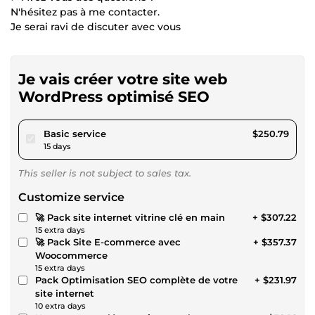
N'hésitez pas à me contacter.
Je serai ravi de discuter avec vous
Je vais créer votre site web
WordPress optimisé SEO
pour $231.14
Basic service
$250.79
15 days
This seller is not subject to sales tax.
Customize service
🚀 Pack site internet vitrine clé en main
+ $307.22
15 extra days
🚀 Pack Site E-commerce avec
+ $357.37
Woocommerce
15 extra days
Pack Optimisation SEO complète de votre
+ $231.97
site internet
10 extra days