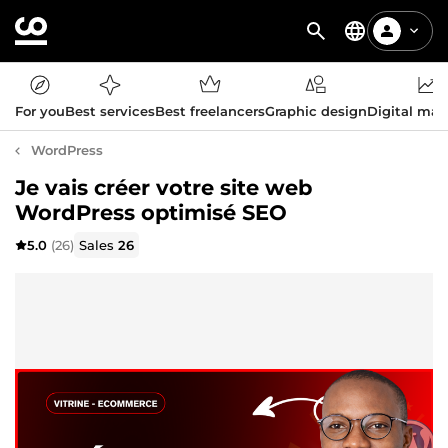
For you
Best services
Best freelancers
Graphic design
Digital mar
WordPress
Je vais créer votre site web
WordPress optimisé SEO
5.0
(26)
Sales
26