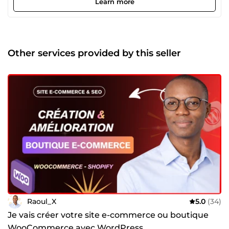
Learn more
performants. 🔹 Création &amp; refonte de sites WordPress
🔹 Tunnels de vente &amp; landing pages 🔹 Optimisation
SEO (technique + contenu) 🔹 Intégration de moyens de
paiement (Stripe, PayPal, Klarna…) ✅ Travail propre et
structuré ✅ Communication claire ✅ Respect des délais 👉
Other services provided by this seller
Cliquez sur un service et discutons de votre projet. Raoul
Raoul_X
5.0
(34)
Je vais créer votre site e-commerce ou boutique
WooCommerce avec WordPress