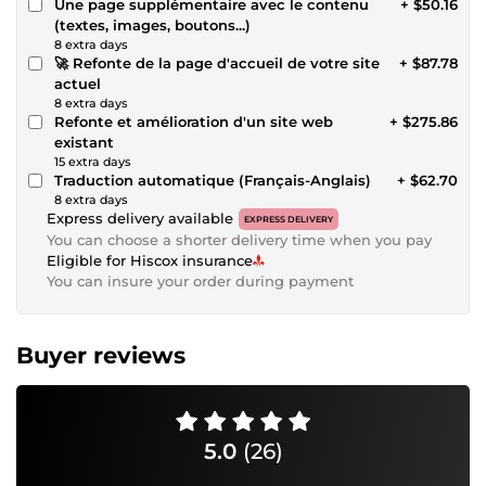
Une page supplémentaire avec le contenu
+ $50.16
(textes, images, boutons...)
8 extra days
🚀 Refonte de la page d'accueil de votre site
+ $87.78
actuel
8 extra days
Refonte et amélioration d'un site web
+ $275.86
existant
15 extra days
Traduction automatique (Français-Anglais)
+ $62.70
8 extra days
Express delivery available
EXPRESS DELIVERY
You can choose a shorter delivery time when you pay
Eligible for Hiscox insurance
You can insure your order during payment
Buyer reviews
5.0
(26)