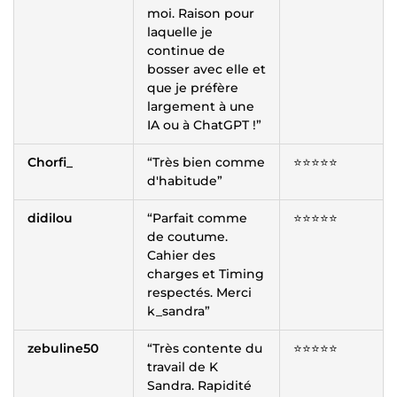
moi. Raison pour
laquelle je
continue de
bosser avec elle et
que je préfère
largement à une
IA ou à ChatGPT !”
Chorfi_
“Très bien comme
⭐️⭐️⭐️⭐️⭐️
d'habitude”
didilou
“Parfait comme
⭐️⭐️⭐️⭐️⭐️
de coutume.
Cahier des
charges et Timing
respectés. Merci
k_sandra”
zebuline50
“Très contente du
⭐️⭐️⭐️⭐️⭐️
travail de K
Sandra. Rapidité