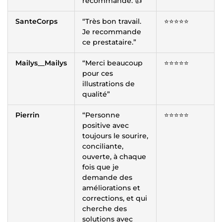
recommande. 👍”
SanteCorps
“Très bon travail.
⭐️⭐️⭐️⭐️⭐️
Je recommande
ce prestataire.”
Mailys__Mailys
“Merci beaucoup
⭐️⭐️⭐️⭐️⭐️
pour ces
illustrations de
qualité”
Pierrin
“Personne
⭐️⭐️⭐️⭐️⭐️
positive avec
toujours le sourire,
conciliante,
ouverte, à chaque
fois que je
demande des
améliorations et
corrections, et qui
cherche des
solutions avec