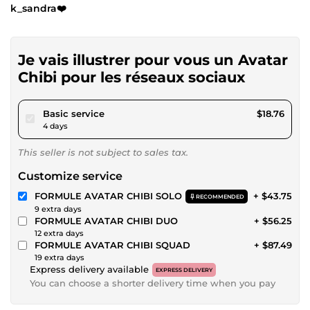
k_sandra❤️
Je vais illustrer pour vous un Avatar
Chibi pour les réseaux sociaux
pour $17.28
Basic service
$18.76
4 days
This seller is not subject to sales tax.
Customize service
FORMULE AVATAR CHIBI SOLO
+ $43.75
RECOMMENDED
9 extra days
FORMULE AVATAR CHIBI DUO
+ $56.25
12 extra days
FORMULE AVATAR CHIBI SQUAD
+ $87.49
19 extra days
Express delivery available
EXPRESS DELIVERY
You can choose a shorter delivery time when you pay