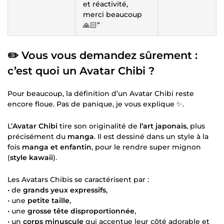
et réactivité,
merci beaucoup
🙏🏻”
✏️ Vous vous demandez sûrement :
c’est quoi un Avatar Chibi ?
Pour beaucoup, la définition d’un Avatar Chibi reste
encore floue. Pas de panique, je vous explique ✨.
L’
Avatar Chibi
tire son originalité de
l’art japonais
, plus
précisément du
manga
. Il est dessiné dans un style à la
fois
manga et enfantin
, pour le rendre super mignon
(
style kawaii
).
Les Avatars Chibis se caractérisent par :
• de
grands yeux expressifs
,
• une
petite taille
,
• une
grosse tête disproportionnée
,
• un
corps minuscule
qui accentue leur côté adorable et