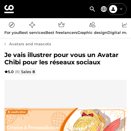
For you
Best services
Best freelancers
Graphic design
Digital mar
Avatars and mascots
Je vais illustrer pour vous un Avatar
Chibi pour les réseaux sociaux
5.0
(8)
Sales
8