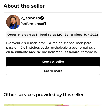
About the seller
k_sandra
Performance
Order in progress
1
Total sales
120
Seller since
Jun 2022
Bienvenue sur mon profil ! À ma naissance, mon père,
passionné d’histoires et de mythologie gréco-romaine, a
eu la brillante idée de me nommer Cassandre, comme la
célèbre princesse de Troie. Si vous ne la connaissez pas, ce
n’est pas grave 🙂. Cassandre était la fille du roi Priam et
Contact seller
de la reine Hécube : une prophétesse capable de prédire
l’avenir et qui a joué un rôle important dans la guerre de
Learn more
Troie. Son histoire est aussi longue que passionnante,
mais restons-en là ! Bon… je n’ai certes pas hérité du don
de clairvoyance, mais par contre, je suis plutôt douée
**pour prévoir les visuels dont vous avez besoin pour vos
projets **😄 (je plaisante… quoique 😐). Je suis passionnée
Other services provided by this seller
par le dessin, le manga et les comics. Petite, le dessin et la
mode étaient mes deux plus grands hobbies, et Fashion
TV comme les dessins animés faisaient partie de mon